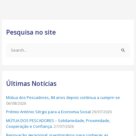
Pesquisa no site
S
e
a
r
Últimas Notícias
c
h
Mútua dos Pescadores, 84 anos depois continua a cumprir-se
f
06/08/2026
o
Prémio António Sérgio para a Economia Social
29/07/2026
r
MÚTUA DOS PESCADORES – Solidariedade, Proximidade,
:
Cooperação e Confiança.
27/07/2026
Renovação geracional: questionários para conhecer as