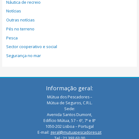
Náutica de recreio
Notícias
Outras notícias
Pés no terreno
Pesca
Sector cooperativo e social
Segurança no mar
Informação geral:
Mútua dos Pescadores –
Mútua de Seguros, C.R.L.
Sede:
Avenida Santos Dumont,
Edifício Mútua, 57 – 6º, 7º e 8º
1050-202 Lisboa – Portugal
E-mail:
geral@mutuapescadores.pt
Tel.: 21 393 63 00