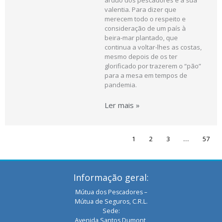
valentia. Para dizer que
merecem todo o respeito e
consideração de um país à
beira-mar plantado, que
continua a voltar-lhes as costas,
mesmo depois de os ter
glorificado por trazerem o “pão”
para a mesa em tempos de
pandemia.
Ler mais »
1
2
3
…
57
Informação geral:
Mútua dos Pescadores –
Mútua de Seguros, C.R.L.
Sede:
Avenida Santos Dumont,