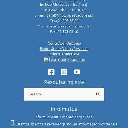
Edifício Mútua, 57 – 6º, 7º e 8º
1050-202 Lisboa – Portugal
E-mail:
geral@mutuapescadores.pt
Tel.: 21 393 63 00
(Chamada para a rede fixa nacional)
Fax: 21 393 63 10
Contactos (Balcões)
Proteção de Dados Pessoais
Política Antifraude
Learn more about us
Pesquisa no site
Search
for:
info.mutua
Info-mútua atualmente desativada.
Estamos abertos a receber qualquer informação/notícia que