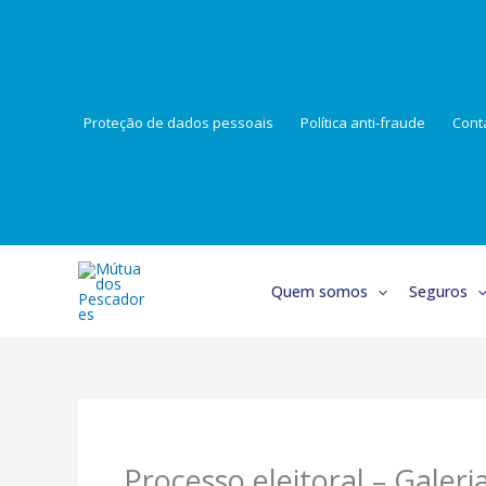
Skip
to
content
Proteção de dados pessoais
Política anti-fraude
Cont
Quem somos
Seguros
Processo eleitoral – Galer