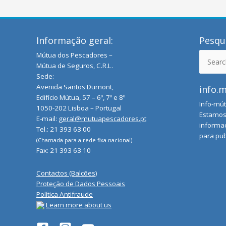
Informação geral:
Pesqui
Mútua dos Pescadores –
Search
Mútua de Seguros, C.R.L.
for:
Sede:
Avenida Santos Dumont,
info.
Edifício Mútua, 57 – 6º, 7º e 8º
Info-mút
1050-202 Lisboa – Portugal
Estamos 
E-mail:
geral@mutuapescadores.pt
informaç
Tel.: 21 393 63 00
para pub
(Chamada para a rede fixa nacional)
Fax: 21 393 63 10
Contactos (Balcões)
Proteção de Dados Pessoais
Política Antifraude
Learn more about us