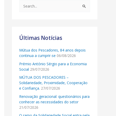
S
e
a
r
c
Últimas Notícias
h
Mútua dos Pescadores, 84 anos depois
f
continua a cumprir-se
06/08/2026
o
Prémio António Sérgio para a Economia
r
Social
29/07/2026
:
MÚTUA DOS PESCADORES –
Solidariedade, Proximidade, Cooperação
e Confiança.
27/07/2026
Renovação geracional: questionários para
conhecer as necessidades do setor
21/07/2026
O ramo da Solidariedade Social entra pela