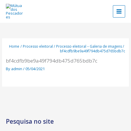
Skip
to
content
Home
Processo eleitoral
Processo eleitoral – Galeria de imagens
bf4cdfb9be9a49f794db475d765bdb7c
bf4cdfb9be9a49f794db475d765bdb7c
By
admin
/
05/04/2021
Pesquisa no site