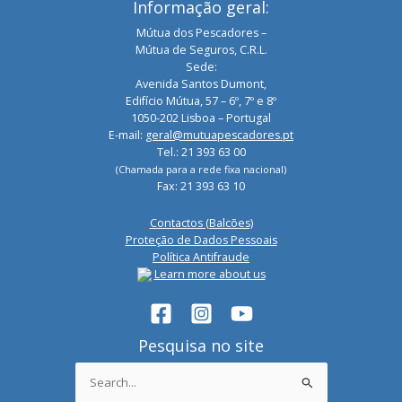
Informação geral:
Mútua dos Pescadores –
Mútua de Seguros, C.R.L.
Sede:
Avenida Santos Dumont,
Edifício Mútua, 57 – 6º, 7º e 8º
1050-202 Lisboa – Portugal
E-mail:
geral@mutuapescadores.pt
Tel.: 21 393 63 00
(Chamada para a rede fixa nacional)
Fax: 21 393 63 10
Contactos (Balcões)
Proteção de Dados Pessoais
Política Antifraude
Learn more about us
Pesquisa no site
Search
for: