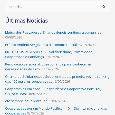
S
e
Últimas Notícias
a
r
Mútua dos Pescadores, 84 anos depois continua a cumprir-se
c
06/08/2026
h
Prémio António Sérgio para a Economia Social
29/07/2026
f
MÚTUA DOS PESCADORES – Solidariedade, Proximidade,
o
Cooperação e Confiança.
27/07/2026
r
Renovação geracional: questionários para conhecer as
:
necessidades do setor
21/07/2026
O ramo da Solidariedade Social entra pela primeira vez no ranking
das 100 maiores cooperativas
16/07/2026
Cooperativas em ação – Jurisprudência Cooperativa Portugal,
Galiza e Brasil
16/07/2026
Até sempre Josué Marques!
10/07/2026
Cooperativas por um Mundo Pacífico – 104.º Dia Internacional das
Cooperativas
03/07/2026