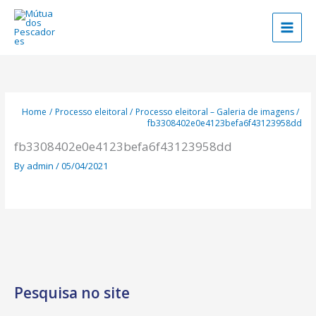
Skip
to
content
Home
Processo eleitoral
Processo eleitoral – Galeria de imagens
fb3308402e0e4123befa6f43123958dd
fb3308402e0e4123befa6f43123958dd
By
admin
/
05/04/2021
Pesquisa no site