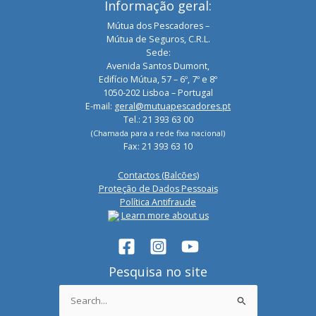
Informação geral:
Mútua dos Pescadores –
Mútua de Seguros, C.R.L.
Sede:
Avenida Santos Dumont,
Edifício Mútua, 57 – 6º, 7º e 8º
1050-202 Lisboa – Portugal
E-mail:
geral@mutuapescadores.pt
Tel.: 21 393 63 00
(Chamada para a rede fixa nacional)
Fax: 21 393 63 10
Contactos (Balcões)
Proteção de Dados Pessoais
Política Antifraude
Learn more about us
Pesquisa no site
Search
for: