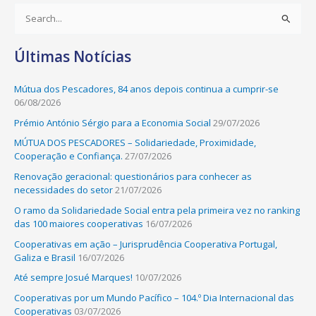
S
e
Últimas Notícias
a
r
Mútua dos Pescadores, 84 anos depois continua a cumprir-se
c
06/08/2026
h
Prémio António Sérgio para a Economia Social
29/07/2026
f
MÚTUA DOS PESCADORES – Solidariedade, Proximidade,
o
Cooperação e Confiança.
27/07/2026
r
Renovação geracional: questionários para conhecer as
:
necessidades do setor
21/07/2026
O ramo da Solidariedade Social entra pela primeira vez no ranking
das 100 maiores cooperativas
16/07/2026
Cooperativas em ação – Jurisprudência Cooperativa Portugal,
Galiza e Brasil
16/07/2026
Até sempre Josué Marques!
10/07/2026
Cooperativas por um Mundo Pacífico – 104.º Dia Internacional das
Cooperativas
03/07/2026