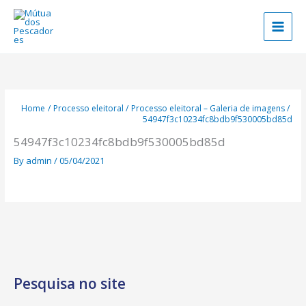
Skip
to
content
Home
Processo eleitoral
Processo eleitoral – Galeria de imagens
54947f3c10234fc8bdb9f530005bd85d
54947f3c10234fc8bdb9f530005bd85d
By
admin
/
05/04/2021
Pesquisa no site