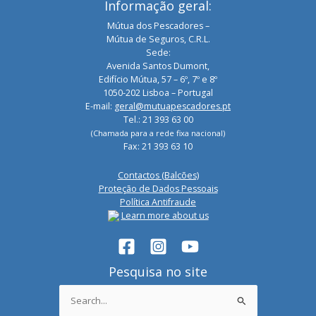
Informação geral:
Mútua dos Pescadores –
Mútua de Seguros, C.R.L.
Sede:
Avenida Santos Dumont,
Edifício Mútua, 57 – 6º, 7º e 8º
1050-202 Lisboa – Portugal
E-mail:
geral@mutuapescadores.pt
Tel.: 21 393 63 00
(Chamada para a rede fixa nacional)
Fax: 21 393 63 10
Contactos (Balcões)
Proteção de Dados Pessoais
Política Antifraude
Learn more about us
Pesquisa no site
Search
for: