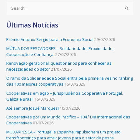
S
e
Últimas Notícias
a
r
Prémio António Sérgio para a Economia Social
29/07/2026
c
MÚTUA DOS PESCADORES – Solidariedade, Proximidade,
h
Cooperação e Confiança.
27/07/2026
f
Renovação geracional: questionários para conhecer as
o
necessidades do setor
21/07/2026
r
O ramo da Solidariedade Social entra pela primeira vez no ranking
:
das 100 maiores cooperativas
16/07/2026
Cooperativas em ação – Jurisprudência Cooperativa Portugal,
Galiza e Brasil
16/07/2026
Até sempre Josué Marques!
10/07/2026
Cooperativas por um Mundo Pacífico – 104.º Dia Internacional das
Cooperativas
03/07/2026
MUDARPESCA – Portugal e Espanha impulsionam um projeto
transfronteiriço para atrair jovens para o setor da pesca