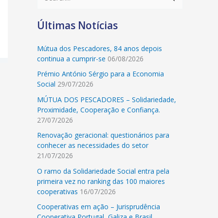
e
Últimas Notícias
a
r
Mútua dos Pescadores, 84 anos depois
c
continua a cumprir-se
06/08/2026
h
Prémio António Sérgio para a Economia
f
Social
29/07/2026
o
MÚTUA DOS PESCADORES – Solidariedade,
r
Proximidade, Cooperação e Confiança.
27/07/2026
:
Renovação geracional: questionários para
conhecer as necessidades do setor
21/07/2026
O ramo da Solidariedade Social entra pela
primeira vez no ranking das 100 maiores
cooperativas
16/07/2026
Cooperativas em ação – Jurisprudência
Cooperativa Portugal, Galiza e Brasil