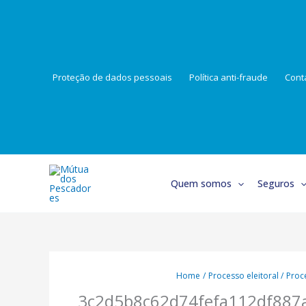
Skip
to
content
Proteção de dados pessoais
Política anti-fraude
Cont
Quem somos
Seguros
Home
Processo eleitoral
Proce
3c2d5b8c62d74fefa112df887