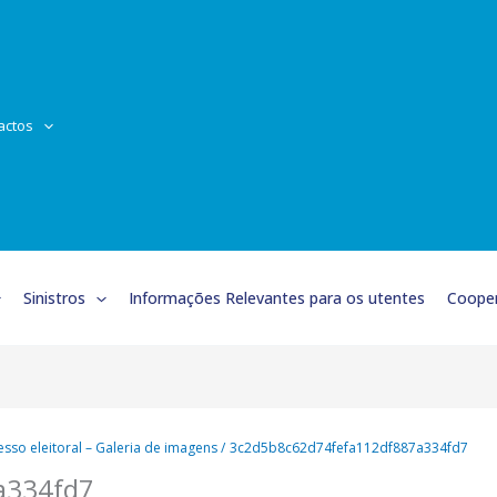
actos
Sinistros
Informações Relevantes para os utentes
Cooper
sso eleitoral – Galeria de imagens
3c2d5b8c62d74fefa112df887a334fd7
a334fd7