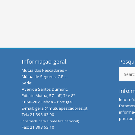
Informação geral:
Pesqui
Mútua dos Pescadores –
Search
Mútua de Seguros, C.R.L.
for:
Sede:
Avenida Santos Dumont,
info.
Edifício Mútua, 57 – 6º, 7º e 8º
Info-mút
1050-202 Lisboa – Portugal
Estamos 
E-mail:
geral@mutuapescadores.pt
informaç
Tel.: 21 393 63 00
para pub
(Chamada para a rede fixa nacional)
Fax: 21 393 63 10