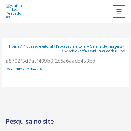
Skip
to
content
Home
Processo eleitoral
Processo eleitoral – Galeria de imagens
a8702f5d7acf499b8f2c6a6aacb453bd
a8702f5d7acf499b8f2c6a6aacb453bd
By
admin
/
05/04/2021
Pesquisa no site