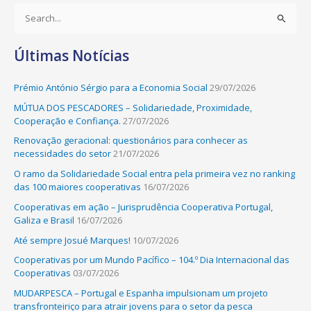
S
e
Últimas Notícias
a
r
Prémio António Sérgio para a Economia Social
29/07/2026
c
MÚTUA DOS PESCADORES – Solidariedade, Proximidade,
h
Cooperação e Confiança.
27/07/2026
f
Renovação geracional: questionários para conhecer as
o
necessidades do setor
21/07/2026
r
O ramo da Solidariedade Social entra pela primeira vez no ranking
:
das 100 maiores cooperativas
16/07/2026
Cooperativas em ação – Jurisprudência Cooperativa Portugal,
Galiza e Brasil
16/07/2026
Até sempre Josué Marques!
10/07/2026
Cooperativas por um Mundo Pacífico – 104.º Dia Internacional das
Cooperativas
03/07/2026
MUDARPESCA – Portugal e Espanha impulsionam um projeto
transfronteiriço para atrair jovens para o setor da pesca