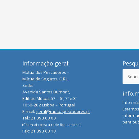
Informação geral:
Pesqui
Mútua dos Pescadores –
Search
Mútua de Seguros, C.R.L.
for:
Sede:
Avenida Santos Dumont,
info.
Edifício Mútua, 57 – 6º, 7º e 8º
Info-mút
1050-202 Lisboa – Portugal
Estamos 
E-mail:
geral@mutuapescadores.pt
informaç
Tel.: 21 393 63 00
para pub
(Chamada para a rede fixa nacional)
Fax: 21 393 63 10