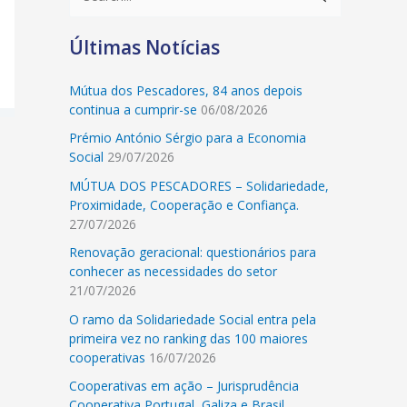
e
Últimas Notícias
a
r
Mútua dos Pescadores, 84 anos depois
c
continua a cumprir-se
06/08/2026
h
Prémio António Sérgio para a Economia
f
Social
29/07/2026
o
MÚTUA DOS PESCADORES – Solidariedade,
r
Proximidade, Cooperação e Confiança.
27/07/2026
:
Renovação geracional: questionários para
conhecer as necessidades do setor
21/07/2026
O ramo da Solidariedade Social entra pela
primeira vez no ranking das 100 maiores
cooperativas
16/07/2026
Cooperativas em ação – Jurisprudência
Cooperativa Portugal, Galiza e Brasil