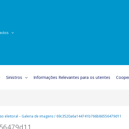
actos
Sinistros
Informações Relevantes para os utentes
Cooper
so eleitoral – Galeria de imagens
69c3520a6a144741b766b86556479d11
56479d11