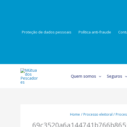
Skip
to
content
Proteção de dados pessoais
Política anti-fraude
Cont
Quem somos
Seguros
Home
Processo eleitoral
Proces
69c3520a6a144741b766b865