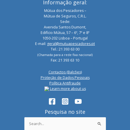
Informação geral:
Mútua dos Pescadores –
Mútua de Seguros, C.R.L.
Sede:
Avenida Santos Dumont,
Edifício Mútua, 57 – 6º, 7º e 8º
1050-202 Lisboa – Portugal
E-mail:
geral@mutuapescadores.pt
Tel.: 21 393 63 00
(Chamada para a rede fixa nacional)
Fax: 21 393 63 10
Contactos (Balcões)
Proteção de Dados Pessoais
Política Antifraude
Learn more about us
Pesquisa no site
Search
for: