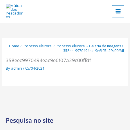
Skip
to
content
Home
Processo eleitoral
Processo eleitoral – Galeria de imagens
358eec9970494eac9e6f07a29c00ffdf
358eec9970494eac9e6f07a29c00ffdf
By
admin
/
05/04/2021
Pesquisa no site