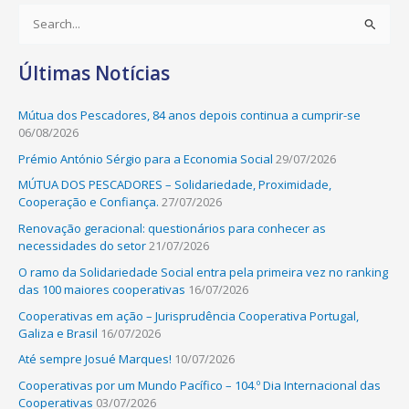
S
e
Últimas Notícias
a
r
Mútua dos Pescadores, 84 anos depois continua a cumprir-se
c
06/08/2026
h
Prémio António Sérgio para a Economia Social
29/07/2026
f
MÚTUA DOS PESCADORES – Solidariedade, Proximidade,
o
Cooperação e Confiança.
27/07/2026
r
Renovação geracional: questionários para conhecer as
:
necessidades do setor
21/07/2026
O ramo da Solidariedade Social entra pela primeira vez no ranking
das 100 maiores cooperativas
16/07/2026
Cooperativas em ação – Jurisprudência Cooperativa Portugal,
Galiza e Brasil
16/07/2026
Até sempre Josué Marques!
10/07/2026
Cooperativas por um Mundo Pacífico – 104.º Dia Internacional das
Cooperativas
03/07/2026