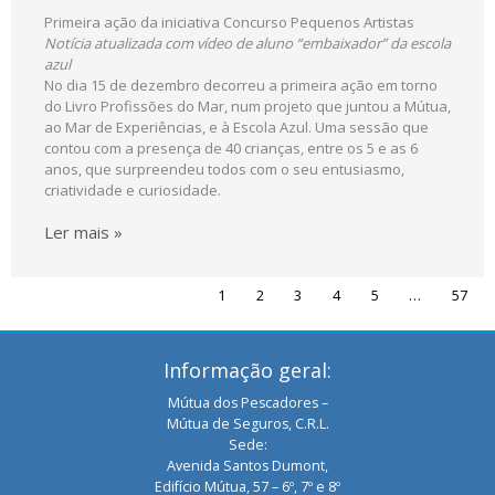
Primeira ação da iniciativa Concurso Pequenos Artistas
Notícia atualizada com vídeo de aluno “embaixador” da escola
azul
No dia 15 de dezembro decorreu a primeira ação em torno
do Livro Profissões do Mar, num projeto que juntou a Mútua,
ao Mar de Experiências, e à Escola Azul. Uma sessão que
contou com a presença de 40 crianças, entre os 5 e as 6
anos, que surpreendeu todos com o seu entusiasmo,
criatividade e curiosidade.
Ler mais »
1
2
3
4
5
…
57
Informação geral:
Mútua dos Pescadores –
Mútua de Seguros, C.R.L.
Sede:
Avenida Santos Dumont,
Edifício Mútua, 57 – 6º, 7º e 8º