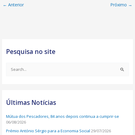
←
Anterior
Próximo
→
Pesquisa no site
S
e
a
r
Últimas Notícias
c
h
Mútua dos Pescadores, 84 anos depois continua a cumprir-se
f
06/08/2026
o
Prémio António Sérgio para a Economia Social
29/07/2026
r