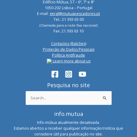
Edifício Mútua, 57 – 6º, 7º e 8º
1050-202 Lisboa – Portugal
E-mail:
geral@mutuapescadores.pt
Tel.: 21 393 63 00
(Chamada para a rede fixa nacional)
Fax: 21 393 63 10
Contactos (Balcões)
Proteção de Dados Pessoais
Política Antifraude
Learn more about us
Pesquisa no site
Search
for:
info.mutua
Info-mútua atualmente desativada.
Estamos abertos a receber qualquer informação/notícia que
considere útil para publicação no site.