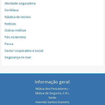
Atividade seguradora
Da Mútua
Náutica de recreio
Notícias
Outras notícias
Pés no terreno
Pesca
Sector cooperativo e social
Segurança no mar
Informação geral:
Mútua dos Pescadores –
Mútua de Seguros, C.R.L.
Sede:
Avenida Santos Dumont,