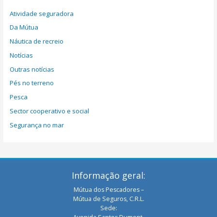
Atividade seguradora
Da Mútua
Náutica de recreio
Notícias
Outras notícias
Pés no terreno
Pesca
Sector cooperativo e social
Segurança no mar
Informação geral:
Mútua dos Pescadores –
Mútua de Seguros, C.R.L.
Sede: