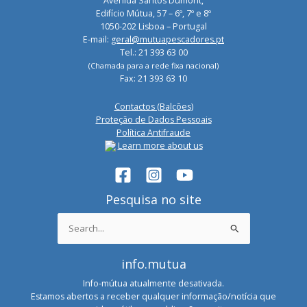
Avenida Santos Dumont,
Edifício Mútua, 57 – 6º, 7º e 8º
1050-202 Lisboa – Portugal
E-mail:
geral@mutuapescadores.pt
Tel.: 21 393 63 00
(Chamada para a rede fixa nacional)
Fax: 21 393 63 10
Contactos (Balcões)
Proteção de Dados Pessoais
Política Antifraude
Learn more about us
Pesquisa no site
Search
for:
info.mutua
Info-mútua atualmente desativada.
Estamos abertos a receber qualquer informação/notícia que