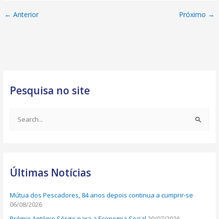
←
Anterior
Próximo
→
Pesquisa no site
S
e
a
r
Últimas Notícias
c
h
Mútua dos Pescadores, 84 anos depois continua a cumprir-se
f
06/08/2026
o
Prémio António Sérgio para a Economia Social
29/07/2026