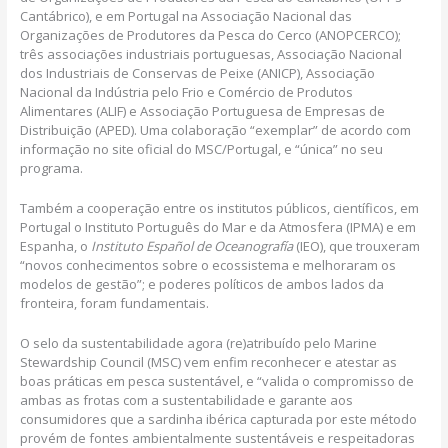
Cantábrico), e em Portugal na Associação Nacional das
Organizações de Produtores da Pesca do Cerco (ANOPCERCO);
três associações industriais portuguesas, Associação Nacional
dos Industriais de Conservas de Peixe (ANICP), Associação
Nacional da Indústria pelo Frio e Comércio de Produtos
Alimentares (ALIF) e Associação Portuguesa de Empresas de
Distribuição (APED). Uma colaboração “exemplar” de acordo com
informação no site oficial do MSC/Portugal, e “única” no seu
programa.
Também a cooperação entre os institutos públicos, científicos, em
Portugal o Instituto Português do Mar e da Atmosfera (IPMA) e em
Espanha, o
Instituto Español de Oceanografía
(IEO), que trouxeram
“novos conhecimentos sobre o ecossistema e melhoraram os
modelos de gestão”; e poderes políticos de ambos lados da
fronteira, foram fundamentais.
O selo da sustentabilidade agora (re)atribuído pelo Marine
Stewardship Council (MSC) vem enfim reconhecer e atestar as
boas práticas em pesca sustentável, e “valida o compromisso de
ambas as frotas com a sustentabilidade e garante aos
consumidores que a sardinha ibérica capturada por este método
provém de fontes ambientalmente sustentáveis e respeitadoras