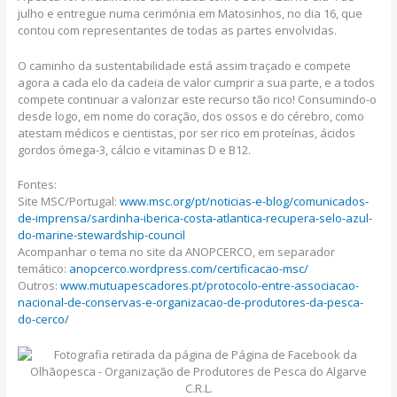
julho e entregue numa cerimónia em Matosinhos, no dia 16, que
contou com representantes de todas as partes envolvidas.
O caminho da sustentabilidade está assim traçado e compete
agora a cada elo da cadeia de valor cumprir a sua parte, e a todos
compete continuar a valorizar este recurso tão rico! Consumindo-o
desde logo, em nome do coração, dos ossos e do cérebro, como
atestam médicos e cientistas, por ser rico em proteínas, ácidos
gordos ómega-3, cálcio e vitaminas D e B12.
Fontes:
Site MSC/Portugal:
www.msc.org/pt/noticias-e-blog/comunicados-
de-imprensa/sardinha-iberica-costa-atlantica-recupera-selo-azul-
do-marine-stewardship-council
Acompanhar o tema no site da ANOPCERCO, em separador
temático:
anopcerco.wordpress.com/certificacao-msc/
Outros:
www.mutuapescadores.pt/protocolo-entre-associacao-
nacional-de-conservas-e-organizacao-de-produtores-da-pesca-
do-cerco/