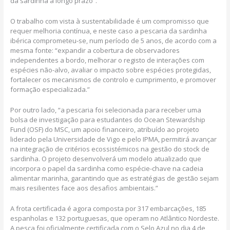
da sardinha a longo prazo”.
O trabalho com vista à sustentabilidade é um compromisso que
requer melhoria contínua, e neste caso a pescaria da sardinha
ibérica comprometeu-se, num período de 5 anos, de acordo com a
mesma fonte: “expandir a cobertura de observadores
independentes a bordo, melhorar o registo de interações com
espécies não-alvo, avaliar o impacto sobre espécies protegidas,
fortalecer os mecanismos de controlo e cumprimento, e promover
formação especializada.”
Por outro lado, “a pescaria foi selecionada para receber uma
bolsa de investigação para estudantes do Ocean Stewardship
Fund (OSF) do MSC, um apoio financeiro, atribuído ao projeto
liderado pela Universidade de Vigo e pelo IPMA, permitirá avançar
na integração de critérios ecossistémicos na gestão do stock de
sardinha. O projeto desenvolverá um modelo atualizado que
incorpora o papel da sardinha como espécie-chave na cadeia
alimentar marinha, garantindo que as estratégias de gestão sejam
mais resilientes face aos desafios ambientais.”
A frota certificada é agora composta por 317 embarcações, 185
espanholas e 132 portuguesas, que operam no Atlântico Nordeste.
A pesca foi oficialmente certificada com o Selo Azul no dia 4 de