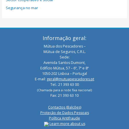
Segurança no mar
Informação geral:
Mútua dos Pescadores –
Mútua de Seguros, C.R.L.
Sede:
Avenida Santos Dumont,
Edifício Mútua, 57 – 6º, 7º e 8º
1050-202 Lisboa – Portugal
E-mail:
geral@mutuapescadores.pt
Tel.: 21 393 63 00
(Chamada para a rede fixa nacional)
Fax: 21 393 63 10
Contactos (Balcões)
Proteção de Dados Pessoais
Política Antifraude
Learn more about us