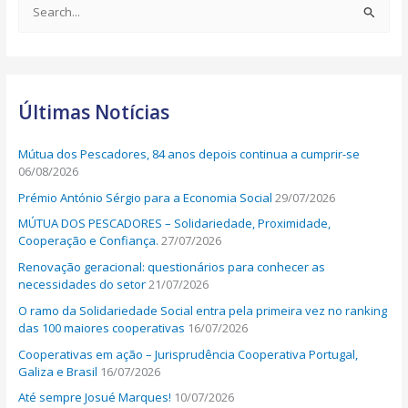
S
e
a
r
Últimas Notícias
c
h
Mútua dos Pescadores, 84 anos depois continua a cumprir-se
f
06/08/2026
o
Prémio António Sérgio para a Economia Social
29/07/2026
r
MÚTUA DOS PESCADORES – Solidariedade, Proximidade,
:
Cooperação e Confiança.
27/07/2026
Renovação geracional: questionários para conhecer as
necessidades do setor
21/07/2026
O ramo da Solidariedade Social entra pela primeira vez no ranking
das 100 maiores cooperativas
16/07/2026
Cooperativas em ação – Jurisprudência Cooperativa Portugal,
Galiza e Brasil
16/07/2026
Até sempre Josué Marques!
10/07/2026