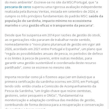
do meio ambiente”. Escreve-se no site da MSC/Portugal, que “a
pescaria de cerco
superou uma rigorosa avaliação independente
realizada pela Bureau Veritas, iniciada em setembro de 2024, e
cumpre os três princípios fundamentais do padrão MSC:
saúde da
população de sardinha
,
impacto mínimo no ecossistema
marinho
e uma
gestão eficaz e transparente da pescaria
”.
Desde que foi suspensa em 2014 por razões de gestão do stock,
as organizações não pararam de trabalhar neste sentido,
nomeadamente o “novo plano plurianual de gestão em vigor até
2026, acordado em 2021 entre Portugal e Espanha”, um plano que
“regula as possibilidades anuais de pesca, os períodos de defeso
e os limites à pesca de juvenis, entre outras medidas, para
garantir uma gestão sustentável e coordenada deste recurso
partilhado”, como se escreve no mesmo site.
Importa recordar como já o fizemos aqui (
ver em baixo
) que a
primeira certificação da sardinha ocorreu em 2010, em Portugal,
tendo sido então criada a Comissão de Acompanhamento da
Pesca da Sardinha, “um órgão-chave que reúne cientistas,
gestores, setor pesqueiro e ONGs”, “fundamental na
monitorização e adaptação contínua das medidas de gestão,
contribuindo de forma decisiva para a recuperação e conservação