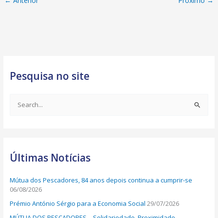
←
Anterior
Próximo
→
Pesquisa no site
S
e
a
r
Últimas Notícias
c
h
Mútua dos Pescadores, 84 anos depois continua a cumprir-se
f
06/08/2026
o
Prémio António Sérgio para a Economia Social
29/07/2026
r
MÚTUA DOS PESCADORES – Solidariedade, Proximidade,