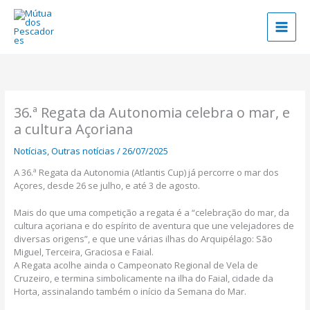
Skip
to
content
36.ª Regata da Autonomia celebra o mar, e
a cultura Açoriana
Notícias
,
Outras notícias
/
26/07/2025
A 36.ª Regata da Autonomia (Atlantis Cup) já percorre o mar dos
Açores, desde 26 se julho, e até 3 de agosto.
Mais do que uma competição a regata é a “celebração do mar, da
cultura açoriana e do espírito de aventura que une velejadores de
diversas origens”, e que une várias ilhas do Arquipélago: São
Miguel, Terceira, Graciosa e Faial.
A Regata acolhe ainda o Campeonato Regional de Vela de
Cruzeiro, e termina simbolicamente na ilha do Faial, cidade da
Horta, assinalando também o início da Semana do Mar.