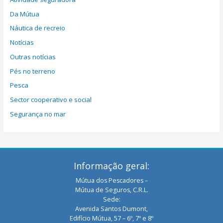
Da Mútua
Náutica de recreio
Notícias
Outras notícias
Pés no terreno
Pesca
Sector cooperativo e social
Segurança no mar
Informação geral:
Mútua dos Pescadores –
Mútua de Seguros, C.R.L.
Sede:
Avenida Santos Dumont,
Edifício Mútua, 57 – 6º, 7º e 8º