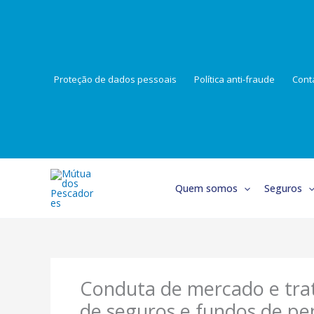
Skip
to
content
Proteção de dados pessoais
Política anti-fraude
Cont
Quem somos
Seguros
Conduta de mercado e tra
de seguros e fundos de pe