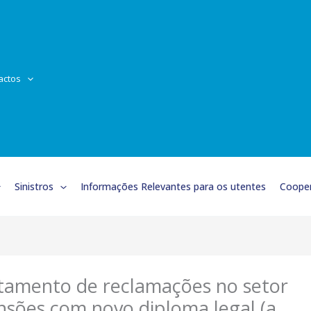
actos
Sinistros
Informações Relevantes para os utentes
Cooper
tamento de reclamações no setor
nsões com novo diploma legal (a