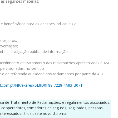
 às seguintes matérias:
 e beneficiários para as adesões individuais a
;
e seguros;
overnação;
tal e divulgação pública de informação.
procedimento de tratamento das reclamações apresentadas à ASF
pervisionadas, no sentido
e e de reforçada qualidade aos reclamantes por parte da ASF.
sf.com.pt/NR/exeres/BE8D0F88-7228-4A83-B071-
ítica de Tratamento de Reclamações, e regulamentos associados,
s cooperadores, tomadores de seguros, segurados, pessoas
 interessados, à luz deste novo diploma.