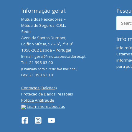
Informação geral:
Pesqui
Mútua dos Pescadores –
Search
Mútua de Seguros, C.R.L.
for:
Sede:
Avenida Santos Dumont,
info.
Edifício Mútua, 57 – 6º, 7º e 8º
Info-mút
1050-202 Lisboa – Portugal
Estamos 
E-mail:
geral@mutuapescadores.pt
informaç
Tel.: 21 393 63 00
para pub
(Chamada para a rede fixa nacional)
Fax: 21 393 63 10
Contactos (Balcões)
Proteção de Dados Pessoais
Política Antifraude
Learn more about us