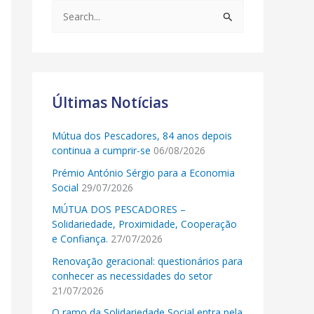
S
e
a
r
c
Últimas Notícias
h
Mútua dos Pescadores, 84 anos depois
f
continua a cumprir-se
06/08/2026
o
Prémio António Sérgio para a Economia
r
Social
29/07/2026
:
MÚTUA DOS PESCADORES –
Solidariedade, Proximidade, Cooperação
e Confiança.
27/07/2026
Renovação geracional: questionários para
conhecer as necessidades do setor
21/07/2026
O ramo da Solidariedade Social entra pela