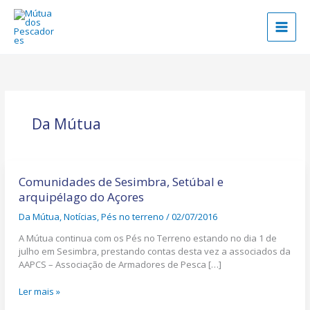
Skip
to
content
Da Mútua
Comunidades
de
Comunidades de Sesimbra, Setúbal e
Sesimbra,
arquipélago do Açores
Setúbal
Da Mútua
,
Notícias
,
Pés no terreno
/
02/07/2016
e
arquipélago
A Mútua continua com os Pés no Terreno estando no dia 1 de
do
julho em Sesimbra, prestando contas desta vez a associados da
Açores
AAPCS – Associação de Armadores de Pesca […]
Ler mais »