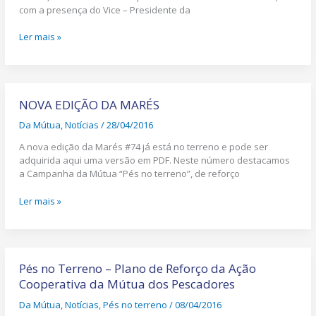
pelo
com a presença do Vice – Presidente da
País
marítimo
Ler mais »
NOVA
EDIÇÃO
NOVA EDIÇÃO DA MARÉS
DA
Da Mútua
,
Notícias
/
28/04/2016
MARÉS
A nova edição da Marés #74 já está no terreno e pode ser
adquirida aqui uma versão em PDF. Neste número destacamos
a Campanha da Mútua “Pés no terreno”, de reforço
Ler mais »
Pés
no
Pés no Terreno – Plano de Reforço da Ação
Terreno
Cooperativa da Mútua dos Pescadores
–
Da Mútua
,
Notícias
,
Pés no terreno
/
08/04/2016
Plano