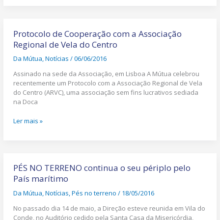
Protocolo
de
Protocolo de Cooperação com a Associação
Cooperação
Regional de Vela do Centro
com
Da Mútua
,
Notícias
/
06/06/2016
a
Associação
Assinado na sede da Associação, em Lisboa A Mútua celebrou
Regional
recentemente um Protocolo com a Associação Regional de Vela
de
do Centro (ARVC), uma associação sem fins lucrativos sediada
Vela
na Doca
do
Centro
Ler mais »
PÉS
NO
PÉS NO TERRENO continua o seu périplo pelo
TERRENO
País marítimo
continua
Da Mútua
,
Notícias
,
Pés no terreno
/
18/05/2016
o
seu
No passado dia 14 de maio, a Direção esteve reunida em Vila do
périplo
Conde, no Auditório cedido pela Santa Casa da Misericórdia,