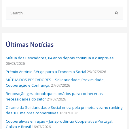
S
e
a
r
Últimas Notícias
c
h
Mútua dos Pescadores, 84 anos depois continua a cumprir-se
f
06/08/2026
o
Prémio António Sérgio para a Economia Social
29/07/2026
r
MÚTUA DOS PESCADORES – Solidariedade, Proximidade,
:
Cooperação e Confiança.
27/07/2026
Renovação geracional: questionários para conhecer as
necessidades do setor
21/07/2026
O ramo da Solidariedade Social entra pela primeira vez no ranking
das 100 maiores cooperativas
16/07/2026
Cooperativas em ação – Jurisprudência Cooperativa Portugal,
Galiza e Brasil
16/07/2026