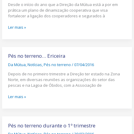
de
Desde o início do ano que a Direção da Mútua está a por em
Reforço
prática um plano de dinamização cooperativa que visa
da
fortalecer a ligação dos cooperadores e segurados à
Ação
Cooperativa
Ler mais »
da
Mútua
dos
Pescadores
Pés
no
Pés no terreno… Ericeira
terreno…
Da Mútua
,
Notícias
,
Pés no terreno
/
07/04/2016
Ericeira
Depois de no primeiro trimestre a Direção ter estado na Zona
Norte, em diversas reuniões as organizações do setor das
pescas e na Lagoa de Óbidos, com a Associação de
Ler mais »
Pés
no
Pés no terreno durante o 1º trimestre
terreno