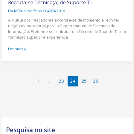
se
Recruta-se Técnico(a) de Suporte TI
Técnico(a)
Da Mútua
,
Notícias
/
04/03/2016
de
Suporte
A Mútua dos Pescadores encontra-se de momento a recrutar
TI
um(a) colaborador(a) para o Departamento de Sistemas de
Informação. Pretende-se contratar um Técnico de Suporte TI com
formação superior e experiência
Ler mais »
1
…
23
24
25
26
Pesquisa no site