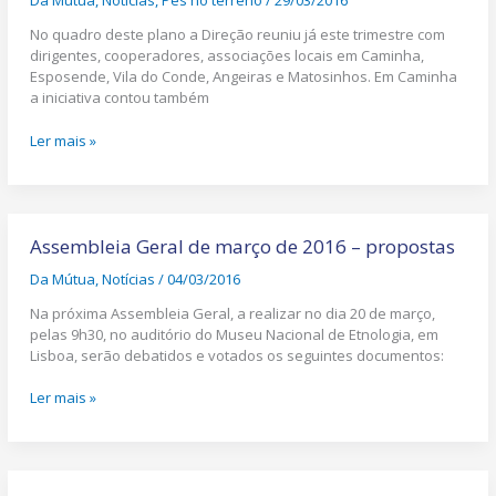
Da Mútua
,
Notícias
,
Pés no terreno
/
29/03/2016
durante
o
No quadro deste plano a Direção reuniu já este trimestre com
1º
dirigentes, cooperadores, associações locais em Caminha,
trimestre
Esposende, Vila do Conde, Angeiras e Matosinhos. Em Caminha
a iniciativa contou também
Ler mais »
Assembleia
Geral
Assembleia Geral de março de 2016 – propostas
de
Da Mútua
,
Notícias
/
04/03/2016
março
de
Na próxima Assembleia Geral, a realizar no dia 20 de março,
2016
pelas 9h30, no auditório do Museu Nacional de Etnologia, em
–
Lisboa, serão debatidos e votados os seguintes documentos:
propostas
Ler mais »
Recruta-