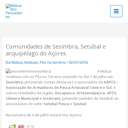
Skip
to
content
Comunidades de Sesimbra, Setúbal e
arquipélago do Açores
Da Mútua
,
Notícias
,
Pés no terreno
/
02/07/2016
A Mútua
continua com os Pés no Terreno estando no dia 1 de julho em
Sesimbra
, prestando contas desta vez a associados da
AAPCS –
Associação de Armadores de Pesca Artesanal Centro e Sul
, e
outras entidades da região,
Docapesca, Artesanalpesca, APSS,
Câmara Municipal
e
Sindicato
, juntando também de Setúbal, as
associações do setor
Setubal Pesca
e
Sesibal
.
Na semana de 4 de julho estará nos Açores.