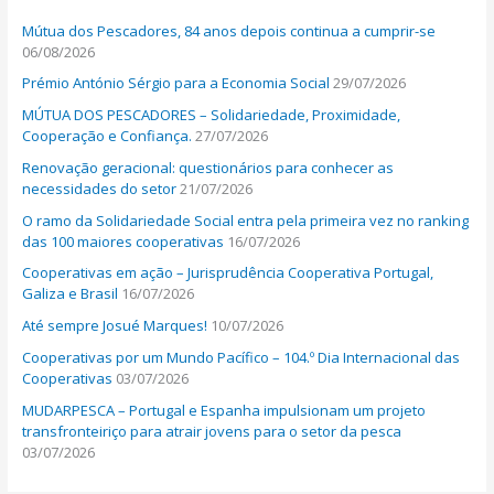
h
Mútua dos Pescadores, 84 anos depois continua a cumprir-se
f
06/08/2026
o
Prémio António Sérgio para a Economia Social
29/07/2026
r
MÚTUA DOS PESCADORES – Solidariedade, Proximidade,
:
Cooperação e Confiança.
27/07/2026
Renovação geracional: questionários para conhecer as
necessidades do setor
21/07/2026
O ramo da Solidariedade Social entra pela primeira vez no ranking
das 100 maiores cooperativas
16/07/2026
Cooperativas em ação – Jurisprudência Cooperativa Portugal,
Galiza e Brasil
16/07/2026
Até sempre Josué Marques!
10/07/2026
Cooperativas por um Mundo Pacífico – 104.º Dia Internacional das
Cooperativas
03/07/2026
MUDARPESCA – Portugal e Espanha impulsionam um projeto
transfronteiriço para atrair jovens para o setor da pesca
03/07/2026