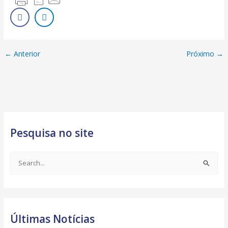
←
Anterior
Próximo
→
Pesquisa no site
S
e
a
r
Últimas Notícias
c