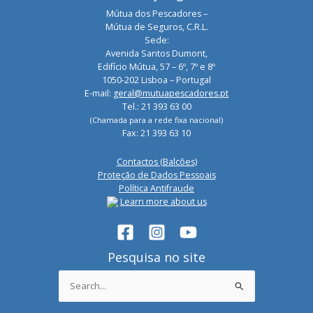
Mútua dos Pescadores –
Mútua de Seguros, C.R.L.
Sede:
Avenida Santos Dumont,
Edifício Mútua, 57 – 6º, 7º e 8º
1050-202 Lisboa – Portugal
E-mail:
geral@mutuapescadores.pt
Tel.: 21 393 63 00
(Chamada para a rede fixa nacional)
Fax: 21 393 63 10
Contactos (Balcões)
Proteção de Dados Pessoais
Política Antifraude
Learn more about us
Pesquisa no site
Search
for: