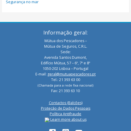
Segurança no mar
Informação geral:
Mútua dos Pescadores –
Mútua de Seguros, C.R.L.
Sede:
Avenida Santos Dumont,
Edifício Mútua, 57 – 6º, 7º e 8º
1050-202 Lisboa – Portugal
E-mail:
geral@mutuapescadores.pt
Tel.: 21 393 63 00
(Chamada para a rede fixa nacional)
Fax: 21 393 63 10
Contactos (Balcões)
Proteção de Dados Pessoais
Política Antifraude
Learn more about us