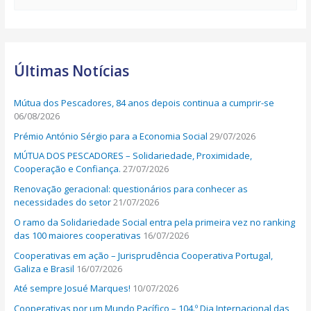
e
a
r
Últimas Notícias
c
h
Mútua dos Pescadores, 84 anos depois continua a cumprir-se
f
06/08/2026
o
Prémio António Sérgio para a Economia Social
29/07/2026
r
MÚTUA DOS PESCADORES – Solidariedade, Proximidade,
:
Cooperação e Confiança.
27/07/2026
Renovação geracional: questionários para conhecer as
necessidades do setor
21/07/2026
O ramo da Solidariedade Social entra pela primeira vez no ranking
das 100 maiores cooperativas
16/07/2026
Cooperativas em ação – Jurisprudência Cooperativa Portugal,
Galiza e Brasil
16/07/2026
Até sempre Josué Marques!
10/07/2026
Cooperativas por um Mundo Pacífico – 104.º Dia Internacional das