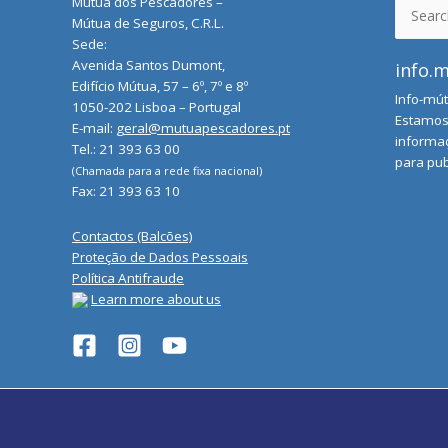
Mútua dos Pescadores –
Search
Mútua de Seguros, C.R.L.
for:
Sede:
Avenida Santos Dumont,
info.
Edifício Mútua, 57 – 6º, 7º e 8º
Info-mút
1050-202 Lisboa – Portugal
Estamos 
E-mail:
geral@mutuapescadores.pt
informaç
Tel.: 21 393 63 00
para pub
(Chamada para a rede fixa nacional)
Fax: 21 393 63 10
Contactos (Balcões)
Proteção de Dados Pessoais
Política Antifraude
Learn more about us