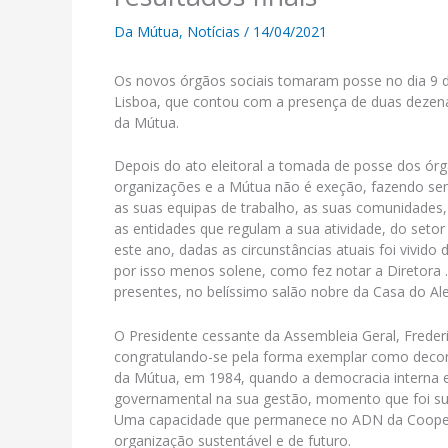
Da Mútua
,
Notícias
/
14/04/2021
Os novos órgãos sociais tomaram posse no dia 9 d
Lisboa, que contou com a presença de duas dezenas
da Mútua.
Depois do ato eleitoral a tomada de posse dos ó
organizações e a Mútua não é exeção, fazendo s
as suas equipas de trabalho, as suas comunidades
as entidades que regulam a sua atividade, do set
este ano, dadas as circunstâncias atuais foi vivi
por isso menos solene, como fez notar a Diretora .
presentes, no belíssimo salão nobre da Casa do Ale
O Presidente cessante da Assembleia Geral, Frederi
congratulando-se pela forma exemplar como decorr
da Mútua, em 1984, quando a democracia interna e 
governamental na sua gestão, momento que foi supe
Uma capacidade que permanece no ADN da Cooperat
organização sustentável e de futuro.