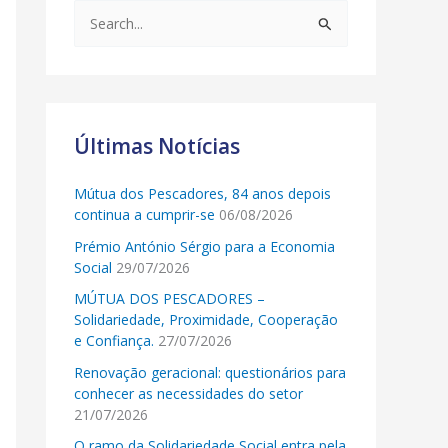
S
e
a
r
c
Últimas Notícias
h
Mútua dos Pescadores, 84 anos depois
f
continua a cumprir-se
06/08/2026
o
Prémio António Sérgio para a Economia
r
Social
29/07/2026
:
MÚTUA DOS PESCADORES –
Solidariedade, Proximidade, Cooperação
e Confiança.
27/07/2026
Renovação geracional: questionários para
conhecer as necessidades do setor
21/07/2026
O ramo da Solidariedade Social entra pela