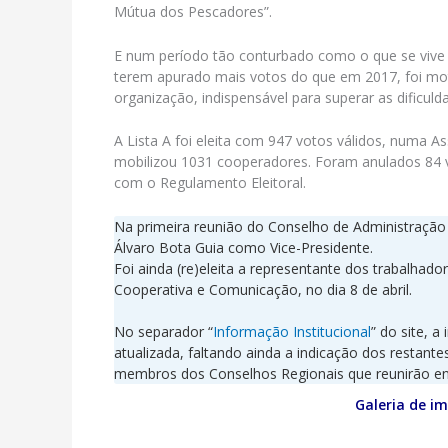
Mútua dos Pescadores”.
E num período tão conturbado como o que se vive 
terem apurado mais votos do que em 2017, foi mot
organização, indispensável para superar as dificuld
A Lista A foi eleita com 947 votos válidos, numa A
mobilizou 1031 cooperadores. Foram anulados 84 vo
com o Regulamento Eleitoral.
Na primeira reunião do Conselho de Administração
Álvaro Bota Guia como Vice-Presidente.
Foi ainda (re)eleita a representante dos trabalha
Cooperativa e Comunicação, no dia 8 de abril.
–
No separador “
Informação Institucional
” do site, 
atualizada, faltando ainda a indicação dos restan
membros dos Conselhos Regionais que reunirão en
Galeria de i