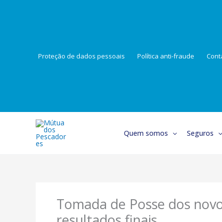
Skip
to
content
Proteção de dados pessoais
Política anti-fraude
Cont
Quem somos
Seguros
Tomada de Posse dos novos
resultados finais