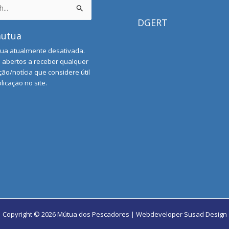
DGERT
mutua
ua atualmente desativada.
abertos a receber qualquer
ão/notícia que considere útil
licação no site.
Copyright © 2026 Mútua dos Pescadores | Webdeveloper
Susad Design