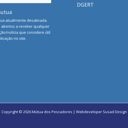
DGERT
mutua
ua atualmente desativada.
abertos a receber qualquer
ão/notícia que considere útil
licação no site.
Copyright © 2026 Mútua dos Pescadores | Webdeveloper
Susad Design