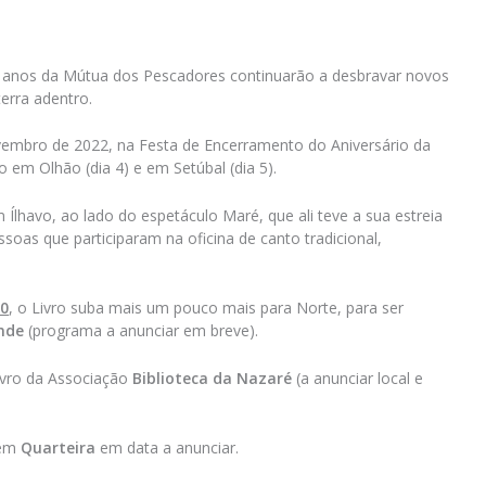
80 anos da Mútua dos Pescadores continuarão a desbravar novos
terra adentro.
mbro de 2022, na Festa de Encerramento do Aniversário da
 em Olhão (dia 4) e em Setúbal (dia 5).
m Ílhavo, ao lado do espetáculo Maré, que ali teve a sua estreia
oas que participaram na oficina de canto tradicional,
00
, o Livro suba mais um pouco mais para Norte, para ser
nde
(programa a anunciar em breve).
ivro da Associação
Biblioteca da Nazaré
(a anunciar local e
em
Quarteira
em data a anunciar.