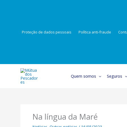
Skip
to
content
Proteção de dados pessoais
Política anti-fraude
Cont
Quem somos
Seguros
Na língua da Maré
Notícias
,
Outras notícias
/
16/05/2023