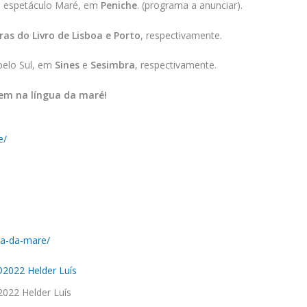
ao espetáculo Maré, em
Peniche
. (programa a anunciar).
iras do Livro de Lisboa e Porto
, respectivamente.
pelo Sul, em
Sines
e
Sesimbra
, respectivamente.
em na língua da maré!
e/
ua-da-mare/
022 Helder Luís