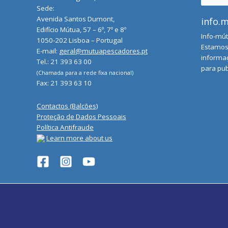
for:
Sede:
Avenida Santos Dumont,
info.
Edifício Mútua, 57 – 6º, 7º e 8º
Info-mút
1050-202 Lisboa – Portugal
Estamos 
E-mail:
geral@mutuapescadores.pt
informaç
Tel.: 21 393 63 00
para pub
(Chamada para a rede fixa nacional)
Fax: 21 393 63 10
Contactos (Balcões)
Proteção de Dados Pessoais
Política Antifraude
Learn more about us