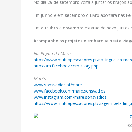
No dia
29 de setembro
volta a juntar os braços 
Em
junho
e em
setembro
o Livro aportará nas
Fe
Em
outubro
e
novembro
estarão de novo juntos 
Acompanhe os projetos e embarque nesta viag
Na língua da Maré
:
https://www.mutuapescadores.pt/na-lingua-da-mar
https://m.facebook.com/story.php
Marés
:
www.sonsvadios.pt/mare
www.facebook.com/mare.sonsvadios
www.instagram.com/mare.sonsvadios
https://www.mutuapescadores.pt/viagem-pela-ling
©2