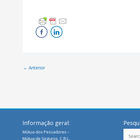
←
Anterior
Informação geral:
Pesqui
Mútua dos Pescadores –
Search
Mútua de Seguros, C.R.L.