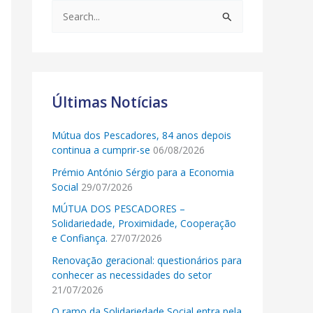
S
e
a
r
c
Últimas Notícias
h
Mútua dos Pescadores, 84 anos depois
f
continua a cumprir-se
06/08/2026
o
Prémio António Sérgio para a Economia
r
Social
29/07/2026
:
MÚTUA DOS PESCADORES –
Solidariedade, Proximidade, Cooperação
e Confiança.
27/07/2026
Renovação geracional: questionários para
conhecer as necessidades do setor
21/07/2026
O ramo da Solidariedade Social entra pela