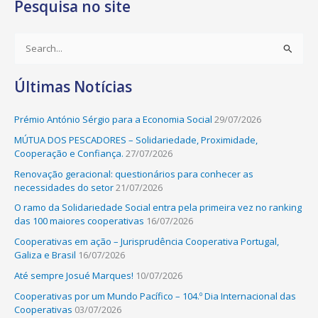
Pesquisa no site
S
e
Últimas Notícias
a
r
Prémio António Sérgio para a Economia Social
29/07/2026
c
MÚTUA DOS PESCADORES – Solidariedade, Proximidade,
h
Cooperação e Confiança.
27/07/2026
f
Renovação geracional: questionários para conhecer as
o
necessidades do setor
21/07/2026
r
O ramo da Solidariedade Social entra pela primeira vez no ranking
:
das 100 maiores cooperativas
16/07/2026
Cooperativas em ação – Jurisprudência Cooperativa Portugal,
Galiza e Brasil
16/07/2026
Até sempre Josué Marques!
10/07/2026
Cooperativas por um Mundo Pacífico – 104.º Dia Internacional das
Cooperativas
03/07/2026