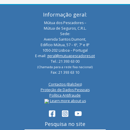
Informação geral:
Mútua dos Pescadores –
Mútua de Seguros, C.R.L.
Sede:
Avenida Santos Dumont,
Edifício Mútua, 57 – 6º, 7º e 8º
1050-202 Lisboa – Portugal
E-mail:
geral@mutuapescadores.pt
Tel.: 21 393 63 00
(Chamada para a rede fixa nacional)
Fax: 21 393 63 10
Contactos (Balcões)
Proteção de Dados Pessoais
Política Antifraude
Learn more about us
Pesquisa no site