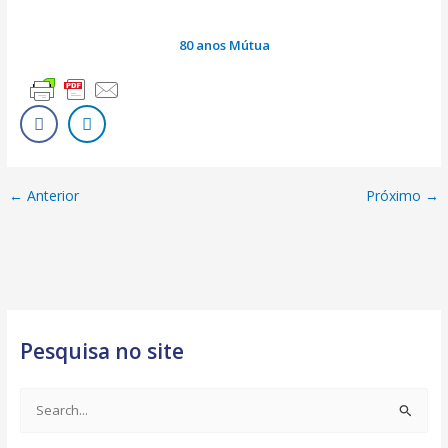
80 anos Mútua
←
Anterior
Próximo
→
Pesquisa no site
S
e