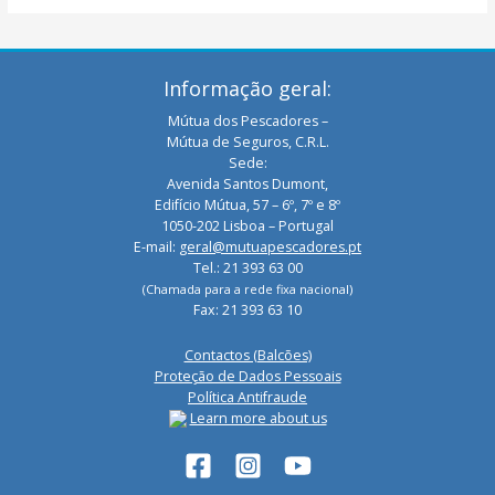
Informação geral:
Mútua dos Pescadores –
Mútua de Seguros, C.R.L.
Sede:
Avenida Santos Dumont,
Edifício Mútua, 57 – 6º, 7º e 8º
1050-202 Lisboa – Portugal
E-mail:
geral@mutuapescadores.pt
Tel.: 21 393 63 00
(Chamada para a rede fixa nacional)
Fax: 21 393 63 10
Contactos (Balcões)
Proteção de Dados Pessoais
Política Antifraude
Learn more about us