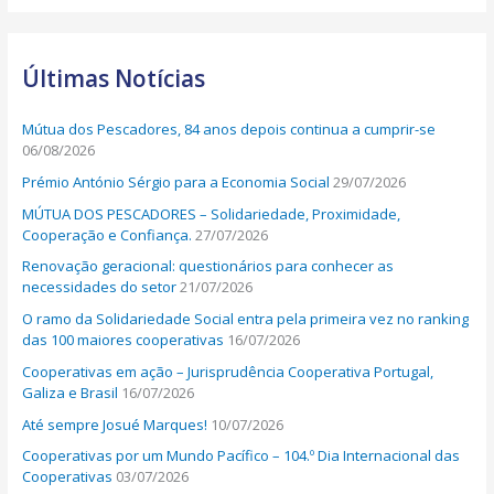
a
r
Últimas Notícias
c
h
Mútua dos Pescadores, 84 anos depois continua a cumprir-se
f
06/08/2026
o
Prémio António Sérgio para a Economia Social
29/07/2026
r
MÚTUA DOS PESCADORES – Solidariedade, Proximidade,
:
Cooperação e Confiança.
27/07/2026
Renovação geracional: questionários para conhecer as
necessidades do setor
21/07/2026
O ramo da Solidariedade Social entra pela primeira vez no ranking
das 100 maiores cooperativas
16/07/2026
Cooperativas em ação – Jurisprudência Cooperativa Portugal,
Galiza e Brasil
16/07/2026
Até sempre Josué Marques!
10/07/2026
Cooperativas por um Mundo Pacífico – 104.º Dia Internacional das
Cooperativas
03/07/2026