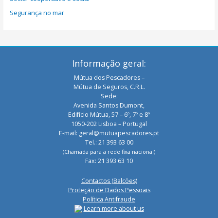
Segurança no mar
Informação geral:
Mútua dos Pescadores –
Mútua de Seguros, C.R.L.
Sede:
Avenida Santos Dumont,
Edifício Mútua, 57 – 6º, 7º e 8º
1050-202 Lisboa – Portugal
E-mail:
geral@mutuapescadores.pt
Tel.: 21 393 63 00
(Chamada para a rede fixa nacional)
Fax: 21 393 63 10
Contactos (Balcões)
Proteção de Dados Pessoais
Política Antifraude
Learn more about us