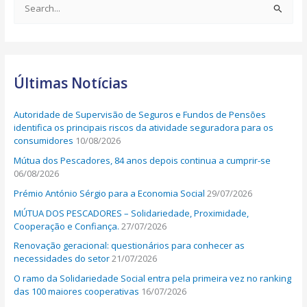
S
e
a
r
Últimas Notícias
c
h
Autoridade de Supervisão de Seguros e Fundos de Pensões
f
identifica os principais riscos da atividade seguradora para os
o
consumidores
10/08/2026
r
Mútua dos Pescadores, 84 anos depois continua a cumprir-se
:
06/08/2026
Prémio António Sérgio para a Economia Social
29/07/2026
MÚTUA DOS PESCADORES – Solidariedade, Proximidade,
Cooperação e Confiança.
27/07/2026
Renovação geracional: questionários para conhecer as
necessidades do setor
21/07/2026
O ramo da Solidariedade Social entra pela primeira vez no ranking
das 100 maiores cooperativas
16/07/2026