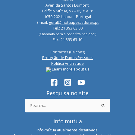
Avenida Santos Dumont,
Edifício Mútua, 57 – 6º, 7º e 8º
1050-202 Lisboa – Portugal
E-mail:
geral@mutuapescadores.pt
Tel.: 21 393 63 00
(Chamada para a rede fixa nacional)
Fax: 21 393 63 10
Contactos (Balcões)
Proteção de Dados Pessoais
Política Antifraude
Learn more about us
Pesquisa no site
Search
for:
info.mutua
Info-mútua atualmente desativada.