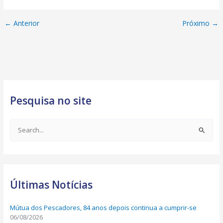
←
Anterior
Próximo
→
Pesquisa no site
S
e
a
r
Últimas Notícias
c
h
Mútua dos Pescadores, 84 anos depois continua a cumprir-se
f
06/08/2026
o