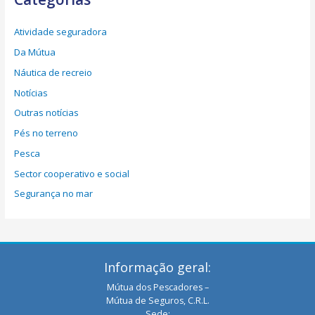
Atividade seguradora
Da Mútua
Náutica de recreio
Notícias
Outras notícias
Pés no terreno
Pesca
Sector cooperativo e social
Segurança no mar
Informação geral:
Mútua dos Pescadores –
Mútua de Seguros, C.R.L.
Sede: