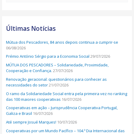
e
a
r
Últimas Notícias
c
h
Mútua dos Pescadores, 84 anos depois continua a cumprir-se
f
06/08/2026
o
Prémio António Sérgio para a Economia Social
29/07/2026
r
MÚTUA DOS PESCADORES – Solidariedade, Proximidade,
:
Cooperação e Confiança.
27/07/2026
Renovação geracional: questionários para conhecer as
necessidades do setor
21/07/2026
O ramo da Solidariedade Social entra pela primeira vez no ranking
das 100 maiores cooperativas
16/07/2026
Cooperativas em ação – Jurisprudência Cooperativa Portugal,
Galiza e Brasil
16/07/2026
Até sempre Josué Marques!
10/07/2026
Cooperativas por um Mundo Pacífico – 104.º Dia Internacional das