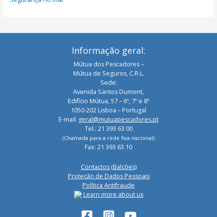
Informação geral:
Mútua dos Pescadores –
Mútua de Seguros, C.R.L.
Sede:
Avenida Santos Dumont,
Edifício Mútua, 57 – 6º, 7º e 8º
1050-202 Lisboa – Portugal
E-mail:
geral@mutuapescadores.pt
Tel.: 21 393 63 00
(Chamada para a rede fixa nacional)
Fax: 21 393 63 10
Contactos (Balcões)
Proteção de Dados Pessoais
Política Antifraude
Learn more about us