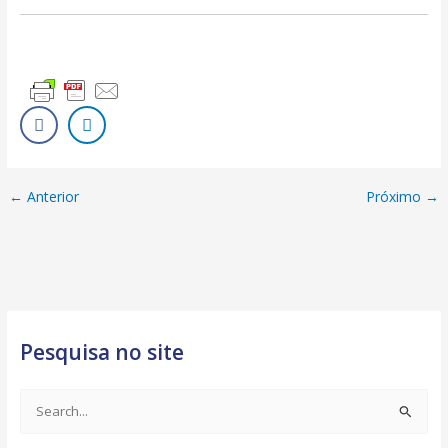
←
Anterior
Próximo
→
Pesquisa no site
S
e