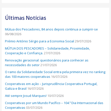
a
r
Últimas Notícias
c
h
Mútua dos Pescadores, 84 anos depois continua a cumprir-se
f
06/08/2026
o
Prémio António Sérgio para a Economia Social
29/07/2026
r
MÚTUA DOS PESCADORES – Solidariedade, Proximidade,
:
Cooperação e Confiança.
27/07/2026
Renovação geracional: questionários para conhecer as
necessidades do setor
21/07/2026
O ramo da Solidariedade Social entra pela primeira vez no ranking
das 100 maiores cooperativas
16/07/2026
Cooperativas em ação – Jurisprudência Cooperativa Portugal,
Galiza e Brasil
16/07/2026
Até sempre Josué Marques!
10/07/2026
Cooperativas por um Mundo Pacífico – 104.º Dia Internacional das
Cooperativas
03/07/2026