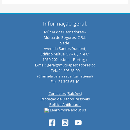
Informação geral:
Mútua dos Pescadores –
Mútua de Seguros, C.R.L.
Sede:
Avenida Santos Dumont,
Edifício Mútua, 57 – 6º, 7º e 8º
1050-202 Lisboa – Portugal
E-mail:
geral@mutuapescadores.pt
Tel.: 21 393 63 00
(Chamada para a rede fixa nacional)
Fax: 21 393 63 10
Contactos (Balcões)
Proteção de Dados Pessoais
Política Antifraude
Learn more about us