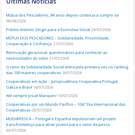
Últimas Notícias
c
h
Mútua dos Pescadores, 84 anos depois continua a cumprir-se
f
06/08/2026
o
Prémio António Sérgio para a Economia Social
29/07/2026
r
MÚTUA DOS PESCADORES – Solidariedade, Proximidade,
:
Cooperação e Confiança.
27/07/2026
Renovação geracional: questionários para conhecer as
necessidades do setor
21/07/2026
O ramo da Solidariedade Social entra pela primeira vez no ranking
das 100 maiores cooperativas
16/07/2026
Cooperativas em ação – Jurisprudência Cooperativa Portugal,
Galiza e Brasil
16/07/2026
Até sempre Josué Marques!
10/07/2026
Cooperativas por um Mundo Pacífico – 104.º Dia Internacional das
Cooperativas
03/07/2026
MUDARPESCA – Portugal e Espanha impulsionam um projeto
transfronteiriço para atrair jovens para o setor da pesca
03/07/2026