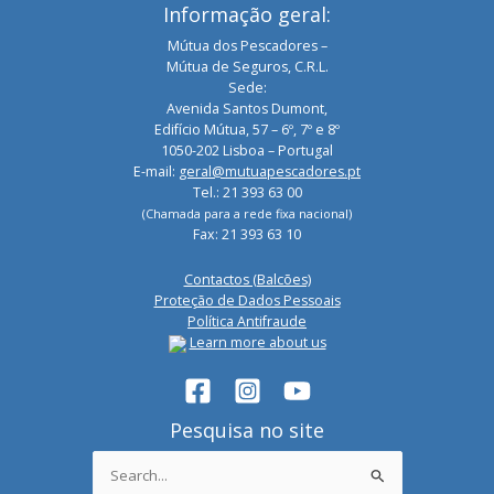
Informação geral:
Mútua dos Pescadores –
Mútua de Seguros, C.R.L.
Sede:
Avenida Santos Dumont,
Edifício Mútua, 57 – 6º, 7º e 8º
1050-202 Lisboa – Portugal
E-mail:
geral@mutuapescadores.pt
Tel.: 21 393 63 00
(Chamada para a rede fixa nacional)
Fax: 21 393 63 10
Contactos (Balcões)
Proteção de Dados Pessoais
Política Antifraude
Learn more about us
Pesquisa no site
Search