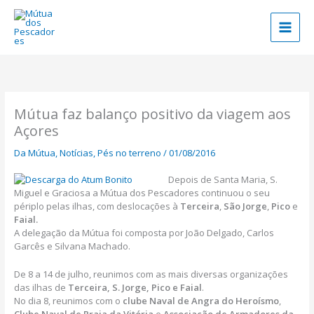
Skip
to
content
Mútua faz balanço positivo da viagem aos
Açores
Da Mútua
,
Notícias
,
Pés no terreno
/
01/08/2016
Depois de Santa Maria, S.
Miguel e Graciosa a Mútua dos Pescadores continuou o seu
périplo pelas ilhas, com deslocações à
Terceira
,
São Jorge
,
Pico
e
Faial.
A delegação da Mútua foi composta por João Delgado, Carlos
Garcês e Silvana Machado.
De 8 a 14 de julho, reunimos com as mais diversas organizações
das ilhas de
Terceira, S. Jorge, Pico e Faial
.
No dia 8, reunimos com o
clube Naval de Angra do Heroísmo
,