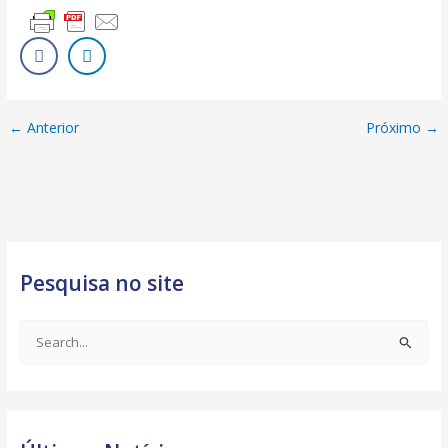
←
Anterior
Próximo
→
Pesquisa no site
S
e
a
r