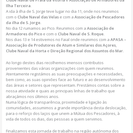
Clube Naval de Praia da Vitória
e
Associação de Armadores da
Ilha Terceira
.
A ida à ilha de S. Jorge teve lugar no dia 11, onde nos reunimos
com o
Clube Naval das Velas
e com a
Associação de Pescadores
da ilha de S. Jorge
.
No dia 12 rumamos ao Pico. Reunimos com a
Associação de
Armadores do Pico
e com o
Clube Naval de S. Roque
.
Nos dias 13 e 14 estivemos no Faial onde reunimos com a
APASA –
Associação de Produtores de Atum e Similares dos Açores
,
Clube Naval da Horta
e
Direção Regional dos Assuntos do Mar
.
Ao longo destes dias recolhemos imensos contributos
provenientes das várias organizações com quem reunimos.
Atentamente registámos as suas preocupações e necessidades,
bem como, as suas opiniões face ao futuro e ao desenvolvimento
das áreas e setores que representam. Prestámos contas sobre a
nossa atividade e quais as principais linhas de trabalho que
abraçámos nos últimos anos.
Numa lógica de transparência, proximidade e ligação às
comunidades, assumimos a grande importância desta deslocação,
para o reforço dos laços que unem a Mútua dos Pescadores, à
vida de todos os dias, das pessoas a quem servimos.
Finalizamos esta jornada de trabalho na região autónoma dos