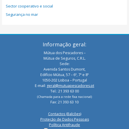
Sector cooperativo e social
Segurança no mar
Informação geral:
Mútua dos Pescadores –
Mútua de Seguros, C.R.L.
Sede:
Avenida Santos Dumont,
Edifício Mútua, 57 – 6º, 7º e 8º
1050-202 Lisboa – Portugal
E-mail:
geral@mutuapescadores.pt
Tel.: 21 393 63 00
(Chamada para a rede fixa nacional)
Fax: 21 393 63 10
Contactos (Balcões)
Proteção de Dados Pessoais
Política Antifraude