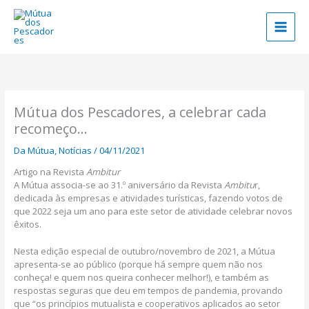
Skip
to
content
Mútua dos Pescadores, a celebrar cada
recomeço…
Da Mútua
,
Notícias
/
04/11/2021
Artigo na Revista
Ambitur
A Mútua associa-se ao 31.º aniversário da Revista
Ambitu
r,
dedicada às empresas e atividades turísticas, fazendo votos de
que 2022 seja um ano para este setor de atividade celebrar novos
êxitos.
Nesta edição especial de outubro/novembro de 2021, a Mútua
apresenta-se ao público (porque há sempre quem não nos
conheça! e quem nos queira conhecer melhor!), e também as
respostas seguras que deu em tempos de pandemia, provando
que “os princípios mutualista e cooperativos aplicados ao setor