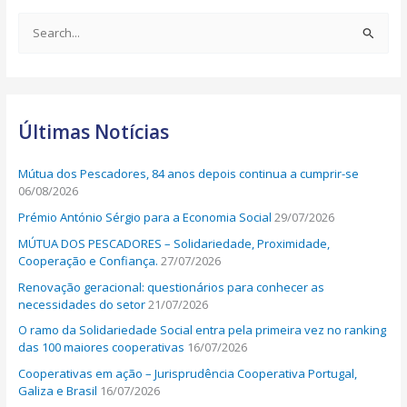
S
e
a
r
Últimas Notícias
c
h
Mútua dos Pescadores, 84 anos depois continua a cumprir-se
f
06/08/2026
o
Prémio António Sérgio para a Economia Social
29/07/2026
r
MÚTUA DOS PESCADORES – Solidariedade, Proximidade,
:
Cooperação e Confiança.
27/07/2026
Renovação geracional: questionários para conhecer as
necessidades do setor
21/07/2026
O ramo da Solidariedade Social entra pela primeira vez no ranking
das 100 maiores cooperativas
16/07/2026
Cooperativas em ação – Jurisprudência Cooperativa Portugal,
Galiza e Brasil
16/07/2026