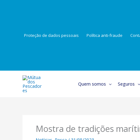
Skip
to
content
Proteção de dados pessoais
Política anti-fraude
Cont
Quem somos
Seguros
Mostra de tradições marít
Notícias
,
Pesca
/
31/05/2023