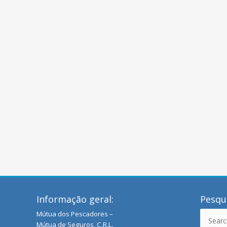
Informação geral:
Pesqui
Mútua dos Pescadores –
Search
Mútua de Seguros, C.R.L.