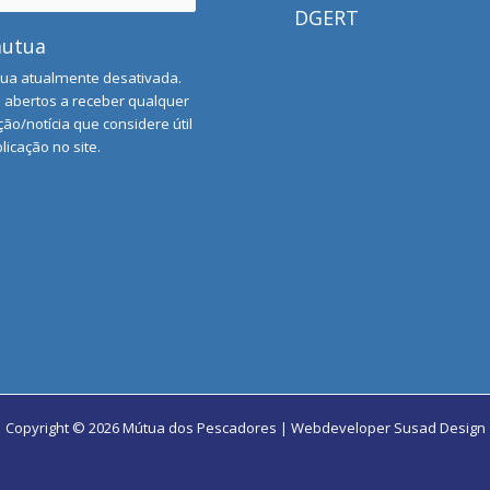
DGERT
mutua
ua atualmente desativada.
abertos a receber qualquer
ão/notícia que considere útil
licação no site.
Copyright © 2026 Mútua dos Pescadores | Webdeveloper
Susad Design