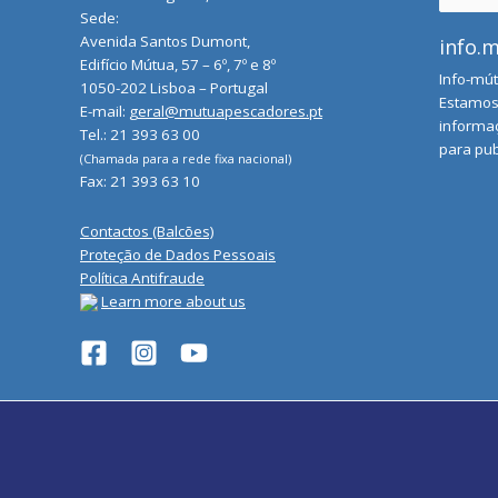
for:
Sede:
Avenida Santos Dumont,
info.
Edifício Mútua, 57 – 6º, 7º e 8º
Info-mút
1050-202 Lisboa – Portugal
Estamos 
E-mail:
geral@mutuapescadores.pt
informaç
Tel.: 21 393 63 00
para pub
(Chamada para a rede fixa nacional)
Fax: 21 393 63 10
Contactos (Balcões)
Proteção de Dados Pessoais
Política Antifraude
Learn more about us