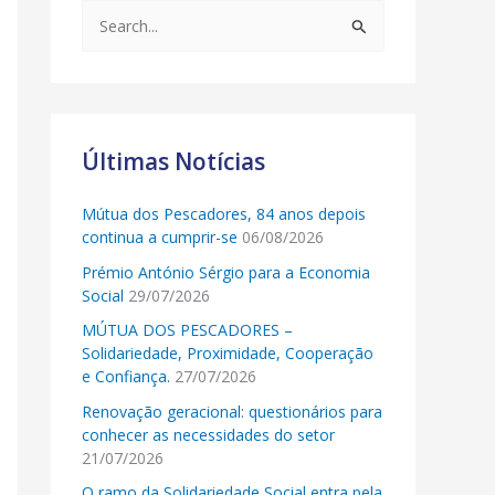
S
e
a
r
c
Últimas Notícias
h
Mútua dos Pescadores, 84 anos depois
f
continua a cumprir-se
06/08/2026
o
Prémio António Sérgio para a Economia
r
Social
29/07/2026
:
MÚTUA DOS PESCADORES –
Solidariedade, Proximidade, Cooperação
e Confiança.
27/07/2026
Renovação geracional: questionários para
conhecer as necessidades do setor
21/07/2026
O ramo da Solidariedade Social entra pela