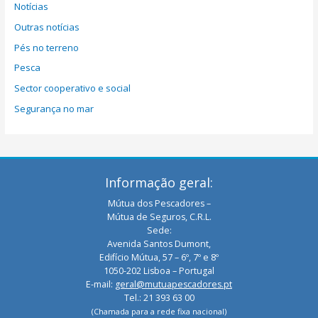
Notícias
Outras notícias
Pés no terreno
Pesca
Sector cooperativo e social
Segurança no mar
Informação geral:
Mútua dos Pescadores –
Mútua de Seguros, C.R.L.
Sede:
Avenida Santos Dumont,
Edifício Mútua, 57 – 6º, 7º e 8º
1050-202 Lisboa – Portugal
E-mail:
geral@mutuapescadores.pt
Tel.: 21 393 63 00
(Chamada para a rede fixa nacional)