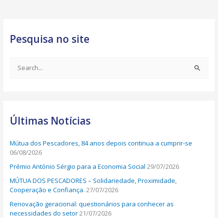
Pesquisa no site
S
e
a
r
Últimas Notícias
c
h
Mútua dos Pescadores, 84 anos depois continua a cumprir-se
f
06/08/2026
o
Prémio António Sérgio para a Economia Social
29/07/2026
r
MÚTUA DOS PESCADORES – Solidariedade, Proximidade,
:
Cooperação e Confiança.
27/07/2026
Renovação geracional: questionários para conhecer as
necessidades do setor
21/07/2026