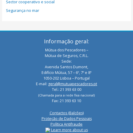
Sector cooperativo e social
Segurança no mar
Informação geral:
Mútua dos Pescadores –
Mútua de Seguros, C.R.L.
Sede:
Avenida Santos Dumont,
Edifício Mútua, 57 – 6º, 7º e 8º
1050-202 Lisboa – Portugal
E-mail:
geral@mutuapescadores.pt
Tel.: 21 393 63 00
(Chamada para a rede fixa nacional)
Fax: 21 393 63 10
Contactos (Balcões)
Proteção de Dados Pessoais
Política Antifraude
Learn more about us