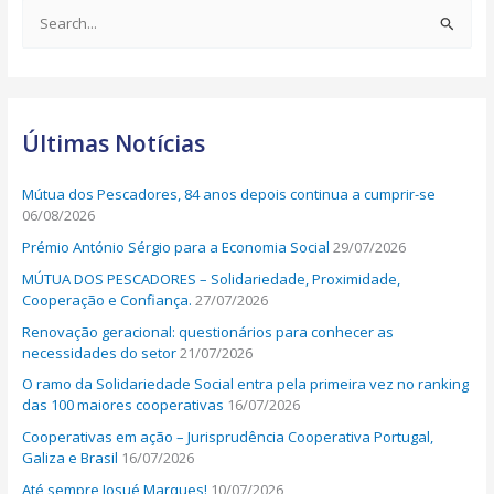
S
e
a
r
Últimas Notícias
c
h
Mútua dos Pescadores, 84 anos depois continua a cumprir-se
f
06/08/2026
o
Prémio António Sérgio para a Economia Social
29/07/2026
r
MÚTUA DOS PESCADORES – Solidariedade, Proximidade,
:
Cooperação e Confiança.
27/07/2026
Renovação geracional: questionários para conhecer as
necessidades do setor
21/07/2026
O ramo da Solidariedade Social entra pela primeira vez no ranking
das 100 maiores cooperativas
16/07/2026
Cooperativas em ação – Jurisprudência Cooperativa Portugal,
Galiza e Brasil
16/07/2026
Até sempre Josué Marques!
10/07/2026