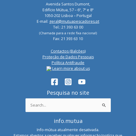
Avenida Santos Dumont,
Edifício Mútua, 57 – 6º, 7º e 8º
1050-202 Lisboa – Portugal
E-mail:
geral@mutuapescadores.pt
Tel.: 21 393 63 00
(Chamada para a rede fixa nacional)
Fax: 21 393 63 10
Contactos (Balcões)
Proteção de Dados Pessoais
Política Antifraude
Learn more about us
Pesquisa no site
Search
for:
info.mutua
Info-mútua atualmente desativada.
Estamos abertos a receber qualquer informação/notícia que