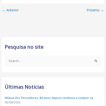
←
Anterior
Próximo
→
Pesquisa no site
S
e
a
r
Últimas Notícias
c
h
Mútua dos Pescadores, 84 anos depois continua a cumprir-se
f
06/08/2026
o