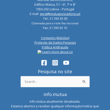
Edifício Mútua, 57 – 6º, 7º e 8º
1050-202 Lisboa – Portugal
E-mail:
geral@mutuapescadores.pt
Tel.: 21 393 63 00
(Chamada para a rede fixa nacional)
Fax: 21 393 63 10
Contactos (Balcões)
Proteção de Dados Pessoais
Política Antifraude
Learn more about us
Pesquisa no site
Search
for:
info.mutua
Info-mútua atualmente desativada.
Estamos abertos a receber qualquer informação/notícia que