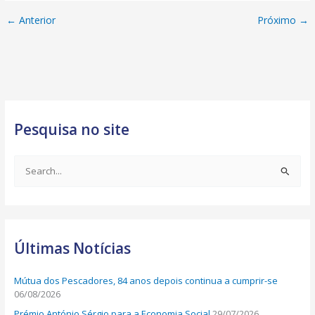
←
Anterior
Próximo
→
Pesquisa no site
S
e
a
r
Últimas Notícias
c
h
Mútua dos Pescadores, 84 anos depois continua a cumprir-se
f
06/08/2026
o
Prémio António Sérgio para a Economia Social
29/07/2026