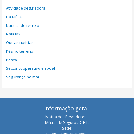
Atividade seguradora
Da Mútua
Náutica de recreio
Notícias
Outras notícias
Pés no terreno
Pesca
Sector cooperativo e social
Segurança no mar
Informação geral:
Mútua dos Pescadores –
Mútua de Seguros, C.R.L.
Sede:
Avenida Santos Dumont,