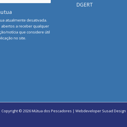
DGERT
mutua
ua atualmente desativada.
abertos a receber qualquer
ão/notícia que considere útil
licação no site.
Copyright © 2026 Mútua dos Pescadores | Webdeveloper
Susad Design