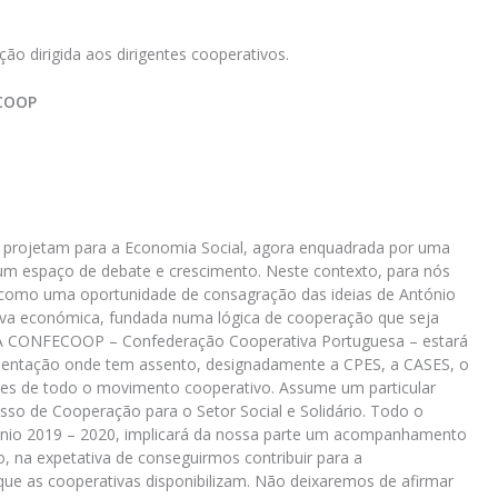
o dirigida aos dirigentes cooperativos.
ECOOP
 projetam para a Economia Social, agora enquadrada por uma
um espaço de debate e crescimento. Neste contexto, para nós
 como uma oportunidade de consagração das ideias de António
iva económica, fundada numa lógica de cooperação que seja
. A CONFECOOP – Confederação Cooperativa Portuguesa – estará
esentação onde tem assento, designadamente a CPES, a CASES, o
sses de todo o movimento cooperativo. Assume um particular
 de Cooperação para o Setor Social e Solidário. Todo o
énio 2019 – 2020, implicará da nossa parte um acompanhamento
, na expetativa de conseguirmos contribuir para a
 que as cooperativas disponibilizam. Não deixaremos de afirmar