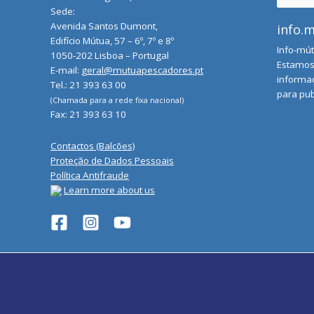
for:
Sede:
Avenida Santos Dumont,
info.
Edifício Mútua, 57 – 6º, 7º e 8º
Info-mút
1050-202 Lisboa – Portugal
Estamos 
E-mail:
geral@mutuapescadores.pt
informaç
Tel.: 21 393 63 00
para pub
(Chamada para a rede fixa nacional)
Fax: 21 393 63 10
Contactos (Balcões)
Proteção de Dados Pessoais
Política Antifraude
Learn more about us