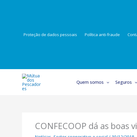
Skip
to
content
Proteção de dados pessoais
Política anti-fraude
Cont
Quem somos
Seguros
CONFECOOP dá as boas vi
Notícias
,
Sector cooperativo e social
/
30/12/2018