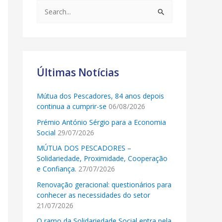
S
e
a
r
c
Últimas Notícias
h
Mútua dos Pescadores, 84 anos depois
f
continua a cumprir-se
06/08/2026
o
Prémio António Sérgio para a Economia
r
Social
29/07/2026
:
MÚTUA DOS PESCADORES –
Solidariedade, Proximidade, Cooperação
e Confiança.
27/07/2026
Renovação geracional: questionários para
conhecer as necessidades do setor
21/07/2026
O ramo da Solidariedade Social entra pela