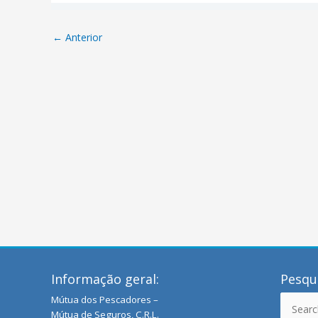
←
Anterior
Informação geral:
Pesqui
Mútua dos Pescadores –
Search
Mútua de Seguros, C.R.L.