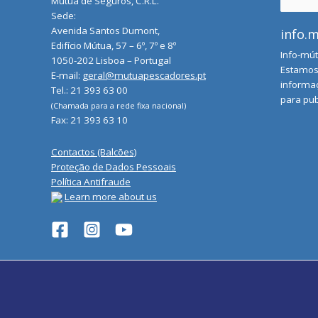
Mútua de Seguros, C.R.L.
for:
Sede:
Avenida Santos Dumont,
info.
Edifício Mútua, 57 – 6º, 7º e 8º
Info-mút
1050-202 Lisboa – Portugal
Estamos 
E-mail:
geral@mutuapescadores.pt
informaç
Tel.: 21 393 63 00
para pub
(Chamada para a rede fixa nacional)
Fax: 21 393 63 10
Contactos (Balcões)
Proteção de Dados Pessoais
Política Antifraude
Learn more about us