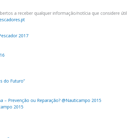
rtos a receber qualquer informação/notícia que considere útil
scadores.pt
 Pescador 2017
016
s do Futuro”
ma – Prevenção ou Reparação? @Nauticampo 2015
icampo 2015