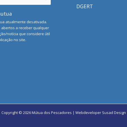
DGERT
mutua
ua atualmente desativada.
abertos a receber qualquer
ão/notícia que considere útil
licação no site.
Copyright © 2026 Mútua dos Pescadores | Webdeveloper
Susad Design