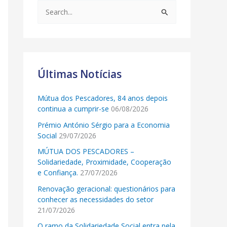
S
e
a
r
c
Últimas Notícias
h
Mútua dos Pescadores, 84 anos depois
f
continua a cumprir-se
06/08/2026
o
Prémio António Sérgio para a Economia
r
Social
29/07/2026
:
MÚTUA DOS PESCADORES –
Solidariedade, Proximidade, Cooperação
e Confiança.
27/07/2026
Renovação geracional: questionários para
conhecer as necessidades do setor
21/07/2026
O ramo da Solidariedade Social entra pela