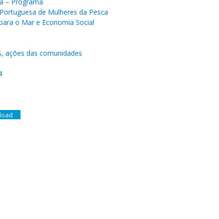
ua – Programa
 Portuguesa de Mulheres da Pesca
para o Mar e Economia Social
es, ações das comunidades
4
load