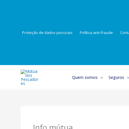
Skip
to
content
Proteção de dados pessoais
Política anti-fraude
Cont
Quem somos
Seguros
Info.mútua