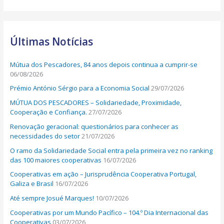
e
a
r
Últimas Notícias
c
h
Mútua dos Pescadores, 84 anos depois continua a cumprir-se
f
06/08/2026
o
Prémio António Sérgio para a Economia Social
29/07/2026
r
MÚTUA DOS PESCADORES – Solidariedade, Proximidade,
:
Cooperação e Confiança.
27/07/2026
Renovação geracional: questionários para conhecer as
necessidades do setor
21/07/2026
O ramo da Solidariedade Social entra pela primeira vez no ranking
das 100 maiores cooperativas
16/07/2026
Cooperativas em ação – Jurisprudência Cooperativa Portugal,
Galiza e Brasil
16/07/2026
Até sempre Josué Marques!
10/07/2026
Cooperativas por um Mundo Pacífico – 104.º Dia Internacional das
Cooperativas
03/07/2026