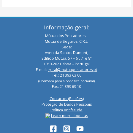
Informação geral:
Mútua dos Pescadores –
Mútua de Seguros, C.R.L.
Sede:
Avenida Santos Dumont,
Edifício Mútua, 57 – 6º, 7º e 8º
1050-202 Lisboa – Portugal
E-mail:
geral@mutuapescadores.pt
Tel.: 21 393 63 00
(Chamada para a rede fixa nacional)
Fax: 21 393 63 10
Contactos (Balcões)
Proteção de Dados Pessoais
Política Antifraude
Learn more about us