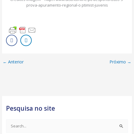
prova-apuramento-regional-o ptimist-juvenis
←
Anterior
Próximo
→
Pesquisa no site
S