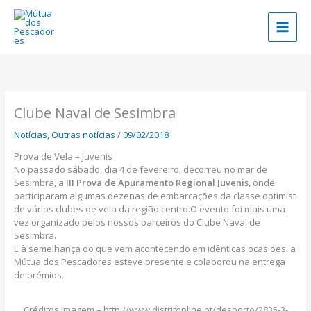
Skip
to
content
Clube Naval de Sesimbra
Notícias
,
Outras notícias
/
09/02/2018
Prova de Vela – Juvenis
No passado sábado, dia 4 de fevereiro, decorreu no mar de
Sesimbra, a
III Prova de Apuramento Regional Juvenis
, onde
participaram algumas dezenas de embarcações da classe optimist
de vários clubes de vela da região centro.
O evento foi mais uma
vez organizado pelos nossos parceiros do Clube Naval de
Sesimbra.
E à semelhança do que vem acontecendo em idênticas ocasiões, a
Mútua dos Pescadores esteve presente e colaborou na entrega
de prémios.
Créditos imagem – http://www.distritonline.pt/desporto/2835-3-