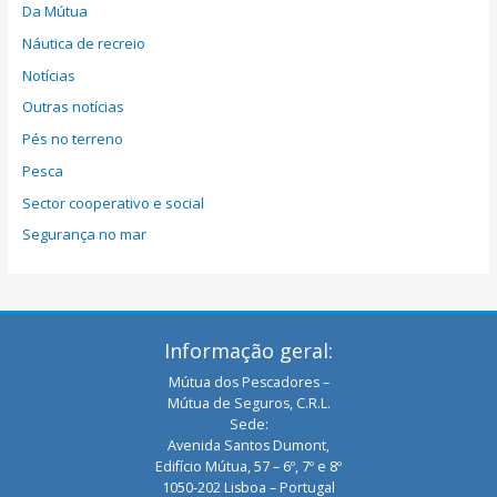
Da Mútua
Náutica de recreio
Notícias
Outras notícias
Pés no terreno
Pesca
Sector cooperativo e social
Segurança no mar
Informação geral:
Mútua dos Pescadores –
Mútua de Seguros, C.R.L.
Sede:
Avenida Santos Dumont,
Edifício Mútua, 57 – 6º, 7º e 8º
1050-202 Lisboa – Portugal