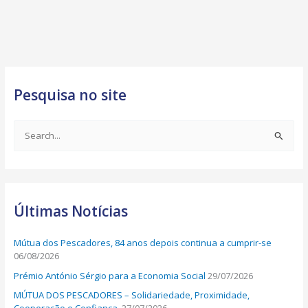
Pesquisa no site
S
e
a
r
Últimas Notícias
c
h
Mútua dos Pescadores, 84 anos depois continua a cumprir-se
f
06/08/2026
o
Prémio António Sérgio para a Economia Social
29/07/2026
r
MÚTUA DOS PESCADORES – Solidariedade, Proximidade,
: