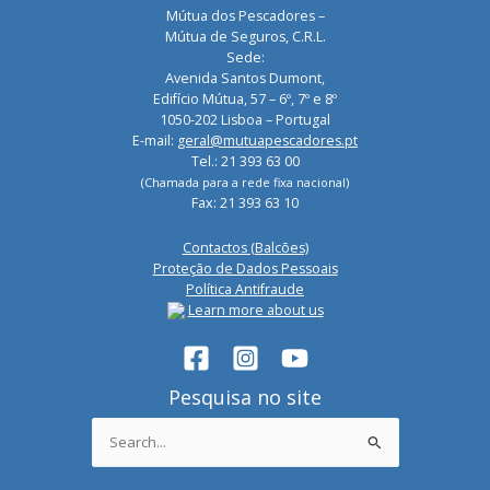
Mútua dos Pescadores –
Mútua de Seguros, C.R.L.
Sede:
Avenida Santos Dumont,
Edifício Mútua, 57 – 6º, 7º e 8º
1050-202 Lisboa – Portugal
E-mail:
geral@mutuapescadores.pt
Tel.: 21 393 63 00
(Chamada para a rede fixa nacional)
Fax: 21 393 63 10
Contactos (Balcões)
Proteção de Dados Pessoais
Política Antifraude
Learn more about us
Pesquisa no site
Search
for: