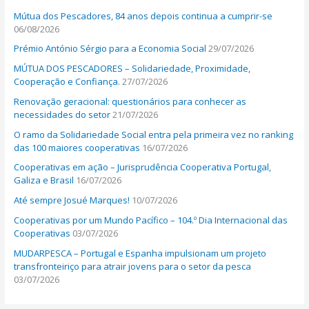
h
Mútua dos Pescadores, 84 anos depois continua a cumprir-se
f
06/08/2026
o
Prémio António Sérgio para a Economia Social
29/07/2026
r
MÚTUA DOS PESCADORES – Solidariedade, Proximidade,
:
Cooperação e Confiança.
27/07/2026
Renovação geracional: questionários para conhecer as
necessidades do setor
21/07/2026
O ramo da Solidariedade Social entra pela primeira vez no ranking
das 100 maiores cooperativas
16/07/2026
Cooperativas em ação – Jurisprudência Cooperativa Portugal,
Galiza e Brasil
16/07/2026
Até sempre Josué Marques!
10/07/2026
Cooperativas por um Mundo Pacífico – 104.º Dia Internacional das
Cooperativas
03/07/2026
MUDARPESCA – Portugal e Espanha impulsionam um projeto
transfronteiriço para atrair jovens para o setor da pesca
03/07/2026