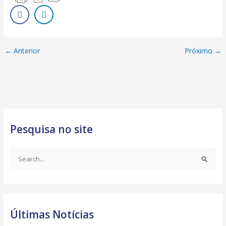
←
Anterior
Próximo
→
Pesquisa no site
S
e
a
r
Últimas Notícias
c