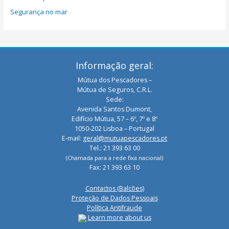
Segurança no mar
Informação geral:
Mútua dos Pescadores –
Mútua de Seguros, C.R.L.
Sede:
Avenida Santos Dumont,
Edifício Mútua, 57 – 6º, 7º e 8º
1050-202 Lisboa – Portugal
E-mail:
geral@mutuapescadores.pt
Tel.: 21 393 63 00
(Chamada para a rede fixa nacional)
Fax: 21 393 63 10
Contactos (Balcões)
Proteção de Dados Pessoais
Política Antifraude
Learn more about us