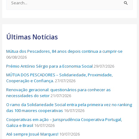
S
e
a
r
Últimas Notícias
c
h
Mútua dos Pescadores, 84 anos depois continua a cumprir-se
f
06/08/2026
o
Prémio António Sérgio para a Economia Social
29/07/2026
r
MÚTUA DOS PESCADORES – Solidariedade, Proximidade,
:
Cooperação e Confiança.
27/07/2026
Renovação geracional: questionários para conhecer as
necessidades do setor
21/07/2026
O ramo da Solidariedade Social entra pela primeira vez no ranking
das 100 maiores cooperativas
16/07/2026
Cooperativas em ação – Jurisprudência Cooperativa Portugal,
Galiza e Brasil
16/07/2026
Até sempre Josué Marques!
10/07/2026