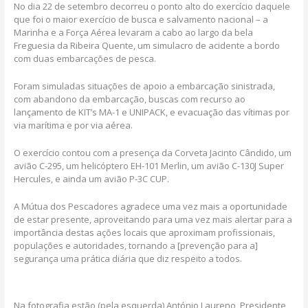
No dia 22 de setembro decorreu o ponto alto do exercício daquele
que foi o maior exercício de busca e salvamento nacional – a
Marinha e a Força Aérea levaram a cabo ao largo da bela
Freguesia da Ribeira Quente, um simulacro de acidente a bordo
com duas embarcações de pesca.
Foram simuladas situações de apoio a embarcação sinistrada,
com abandono da embarcação, buscas com recurso ao
lançamento de KIT’s MA-1 e UNIPACK, e evacuação das vítimas por
via marítima e por via aérea.
O exercício contou com a presença da Corveta Jacinto Cândido, um
avião C-295, um helicóptero EH-101 Merlin, um avião C-130J Super
Hercules, e ainda um avião P-3C CUP.
A Mútua dos Pescadores agradece uma vez mais a oportunidade
de estar presente, aproveitando para uma vez mais alertar para a
importância destas ações locais que aproximam profissionais,
populações e autoridades, tornando a [prevenção para a]
segurança uma prática diária que diz respeito a todos.
Na fotografia estão (pela esquerda) António Laureno, Presidente