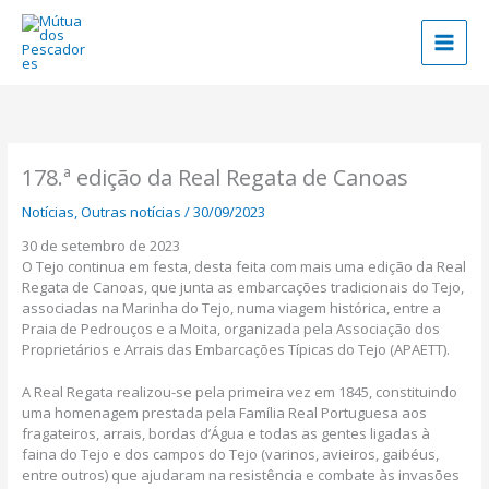
Skip
to
content
178.ª edição da Real Regata de Canoas
Notícias
,
Outras notícias
/
30/09/2023
30 de setembro de 2023
O Tejo continua em festa, desta feita com mais uma edição da Real
Regata de Canoas, que junta as embarcações tradicionais do Tejo,
associadas na Marinha do Tejo, numa viagem histórica, entre a
Praia de Pedrouços e a Moita, organizada pela Associação dos
Proprietários e Arrais das Embarcações Típicas do Tejo (APAETT).
A Real Regata realizou-se pela primeira vez em 1845, constituindo
uma homenagem prestada pela Família Real Portuguesa aos
fragateiros, arrais, bordas d’Água e todas as gentes ligadas à
faina do Tejo e dos campos do Tejo (varinos, avieiros, gaibéus,
entre outros) que ajudaram na resistência e combate às invasões