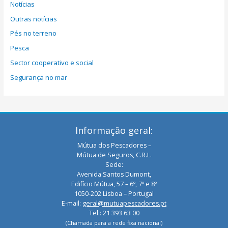
Notícias
Outras notícias
Pés no terreno
Pesca
Sector cooperativo e social
Segurança no mar
Informação geral:
Mútua dos Pescadores –
Mútua de Seguros, C.R.L.
Sede:
Avenida Santos Dumont,
Edifício Mútua, 57 – 6º, 7º e 8º
1050-202 Lisboa – Portugal
E-mail:
geral@mutuapescadores.pt
Tel.: 21 393 63 00
(Chamada para a rede fixa nacional)