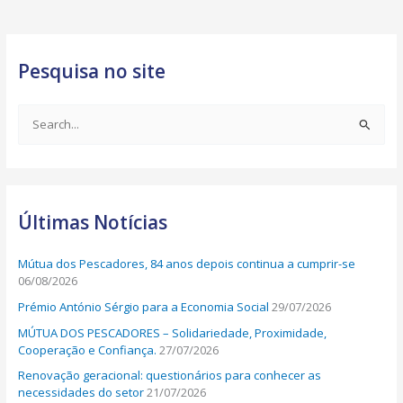
Pesquisa no site
S
e
a
r
Últimas Notícias
c
h
Mútua dos Pescadores, 84 anos depois continua a cumprir-se
f
06/08/2026
o
Prémio António Sérgio para a Economia Social
29/07/2026
r
MÚTUA DOS PESCADORES – Solidariedade, Proximidade,
:
Cooperação e Confiança.
27/07/2026
Renovação geracional: questionários para conhecer as
necessidades do setor
21/07/2026