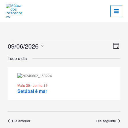
Skip
to
content
Eventos
09/06/2026
Navegaç
Naveg
Dia
for
de
de
Selecione
09/06/2026
visualiz
visual
Todo o dia
a
de
data.
Evento
Maio 30
-
Junho 14
Setúbal é mar
Dia anterior
Dia seguinte