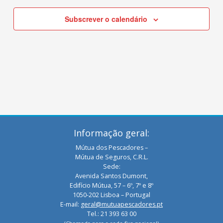
Subscrever o calendário
Informação geral:
Mútua dos Pescadores –
Mútua de Seguros, C.R.L.
Sede:
Avenida Santos Dumont,
Edifício Mútua, 57 – 6º, 7º e 8º
1050-202 Lisboa – Portugal
E-mail:
geral@mutuapescadores.pt
Tel.: 21 393 63 00