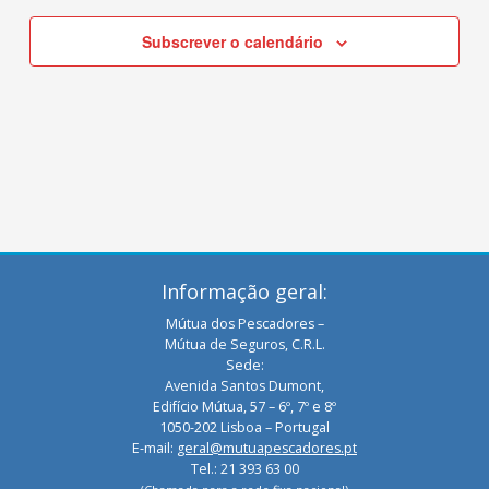
Subscrever o calendário
Informação geral:
Mútua dos Pescadores –
Mútua de Seguros, C.R.L.
Sede:
Avenida Santos Dumont,
Edifício Mútua, 57 – 6º, 7º e 8º
1050-202 Lisboa – Portugal
E-mail:
geral@mutuapescadores.pt
Tel.: 21 393 63 00