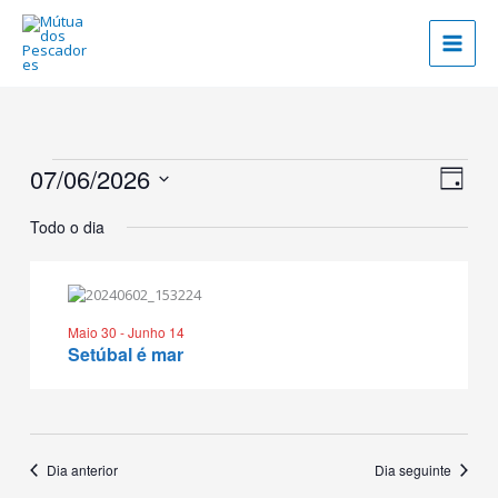
Skip
to
content
Eventos
07/06/2026
Navegaç
Naveg
Dia
for
de
de
Selecione
07/06/2026
visualiz
visual
Todo o dia
a
de
data.
Evento
Maio 30
-
Junho 14
Setúbal é mar
Dia anterior
Dia seguinte