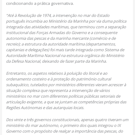
condicionando a prática governativa.
“
At
é
à
Revolu
çã
o de 1974, a interven
çã
o no mar do Estado
portugu
ê
s incumbia ao
Minist
é
rio da Marinha por via duma pol
í
tica
integrada das atividades mar
í
timas, que
terminou com a separa
çã
o
institucional das For
ç
as Armadas do Governo e a
consequente
autonomia das pescas e da marinha mercante (com
é
rcio e de
recreio); a
estrutura da autoridade mar
í
tima (departamentos,
capitanias e delega
çõ
es) foi mais
tarde integrada como Sistema de
Autoridade Mar
í
tima Nacional na estrutura org
â
nica
do Minist
é
rio
da Defesa Nacional, deixando de fazer parte da Marinha.
Entretanto, os aspetos relativos
à
polui
çã
o do litoral e ao
ordenamento costeiro e
à
prote
çã
o do patrim
ó
nio cultural
subaqu
á
tico, tutelados por minist
é
rios diferentes vieram acrescer
à
situa
çã
o complexa que representa a interven
çã
o de v
á
rios
minist
é
rios no mar com
diferentes pol
í
ticas p
ú
blicas setoriais de
articula
çã
o exigente, a que se juntam as
compet
ê
ncias pr
ó
prias das
Regi
õ
es Aut
ó
nomas e das autarquias locais.
Dos vinte e tr
ê
s governos constitucionais, apenas quatro tiveram um
minist
é
rio do mar
aut
ó
nomo, o primeiro dos quais integrou o IX
Governo com o prop
ó
sito de real
ç
ar a
import
â
ncia das pescas, do