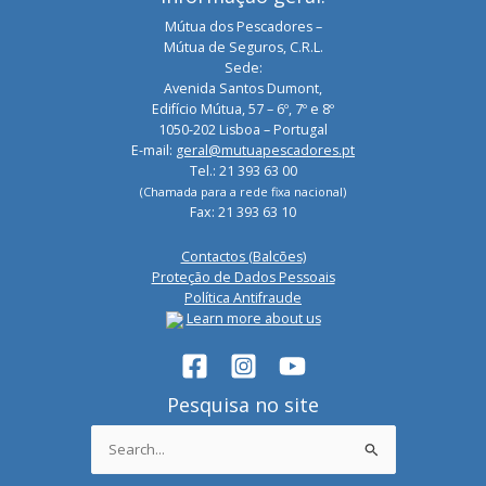
Mútua dos Pescadores –
Mútua de Seguros, C.R.L.
Sede:
Avenida Santos Dumont,
Edifício Mútua, 57 – 6º, 7º e 8º
1050-202 Lisboa – Portugal
E-mail:
geral@mutuapescadores.pt
Tel.: 21 393 63 00
(Chamada para a rede fixa nacional)
Fax: 21 393 63 10
Contactos (Balcões)
Proteção de Dados Pessoais
Política Antifraude
Learn more about us
Pesquisa no site
Search
for: