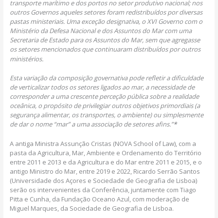
transporte mar
í
timo e dos portos no setor produtivo
nacional; nos
outros Governos aqueles setores foram redistribu
í
dos por diversas
pastas
ministeriais. Uma exce
çã
o designativa, o XVI Governo com o
Minist
é
rio da Defesa
Nacional e dos Assuntos do Mar com uma
Secretaria de Estado para os Assuntos do
Mar, sem que agregasse
os setores mencionados que continuaram distribu
í
dos por
outros
minist
é
rios.
Esta varia
çã
o da composi
çã
o governativa pode refletir a dificuldade
de verticalizar todos os setores ligados ao mar, a necessidade de
corresponder a uma crescente perce
çã
o p
ú
blica sobre a realidade
oce
â
nica, o prop
ó
sito de privilegiar outros objetivos primordiais (a
seguran
ç
a alimentar, os transportes, o ambiente) ou simplesmente
de dar o nome “mar” a uma associa
çã
o de setores afins.
”
*
A antiga Ministra Assunção Cristas (NOVA School of Law), com a
pasta da Agricultura, Mar, Ambiente e Ordenamento do Território
entre 2011 e 2013 e da Agricultura e do Mar entre 2011 e 2015, e o
antigo Ministro do Mar, entre 2019 e 2022, Ricardo Serrão Santos
(Universidade dos Açores e Sociedade de Geografia de Lisboa)
serão os intervenientes da Conferência, juntamente com Tiago
Pitta e Cunha, da Fundação Oceano Azul, com moderação de
Miguel Marques, da Sociedade de Geografia de Lisboa.