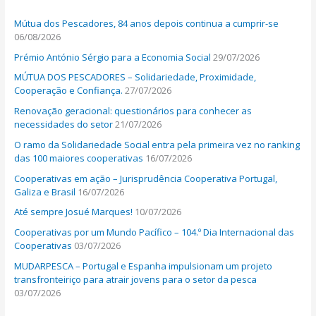
h
Mútua dos Pescadores, 84 anos depois continua a cumprir-se
f
06/08/2026
o
Prémio António Sérgio para a Economia Social
29/07/2026
r
MÚTUA DOS PESCADORES – Solidariedade, Proximidade,
:
Cooperação e Confiança.
27/07/2026
Renovação geracional: questionários para conhecer as
necessidades do setor
21/07/2026
O ramo da Solidariedade Social entra pela primeira vez no ranking
das 100 maiores cooperativas
16/07/2026
Cooperativas em ação – Jurisprudência Cooperativa Portugal,
Galiza e Brasil
16/07/2026
Até sempre Josué Marques!
10/07/2026
Cooperativas por um Mundo Pacífico – 104.º Dia Internacional das
Cooperativas
03/07/2026
MUDARPESCA – Portugal e Espanha impulsionam um projeto
transfronteiriço para atrair jovens para o setor da pesca
03/07/2026