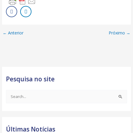
←
Anterior
Próximo
→
Pesquisa no site
S
e
a
r
Últimas Notícias
c