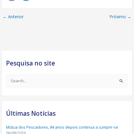
←
Anterior
Próximo
→
Pesquisa no site
S
e
a
r
Últimas Notícias
c
h
Mútua dos Pescadores, 84 anos depois continua a cumprir-se
f
06/08/2026