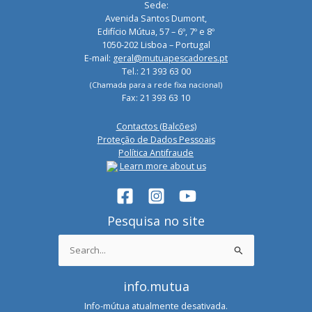
Sede:
Avenida Santos Dumont,
Edifício Mútua, 57 – 6º, 7º e 8º
1050-202 Lisboa – Portugal
E-mail:
geral@mutuapescadores.pt
Tel.: 21 393 63 00
(Chamada para a rede fixa nacional)
Fax: 21 393 63 10
Contactos (Balcões)
Proteção de Dados Pessoais
Política Antifraude
Learn more about us
Pesquisa no site
Search
for:
info.mutua
Info-mútua atualmente desativada.