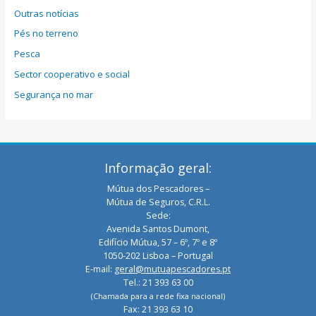
Outras notícias
Pés no terreno
Pesca
Sector cooperativo e social
Segurança no mar
Informação geral:
Mútua dos Pescadores –
Mútua de Seguros, C.R.L.
Sede:
Avenida Santos Dumont,
Edifício Mútua, 57 – 6º, 7º e 8º
1050-202 Lisboa – Portugal
E-mail:
geral@mutuapescadores.pt
Tel.: 21 393 63 00
(Chamada para a rede fixa nacional)
Fax: 21 393 63 10