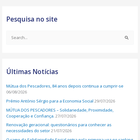
Pesquisa no site
S
e
a
r
Últimas Notícias
c
h
Mútua dos Pescadores, 84 anos depois continua a cumprir-se
f
06/08/2026
o
Prémio António Sérgio para a Economia Social
29/07/2026
r
MÚTUA DOS PESCADORES – Solidariedade, Proximidade,
:
Cooperação e Confiança.
27/07/2026
Renovação geracional: questionários para conhecer as
necessidades do setor
21/07/2026
O ramo da Solidariedade Social entra pela primeira vez no ranking