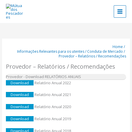
Skip
to
content
Home
Informações Relevantes para os utentes / Conduta de Mercado
Provedor – Relatórios / Recomendações
Provedor – Relatórios / Recomendações
Provedor - Download RELATÓRIOS ANUAIS
Download
Relatório Anual 2022
Download
Relatório Anual 2021
Download
Relatório Anual 2020
Download
Relatório Anual 2019
Download
Relatório Anual 2018