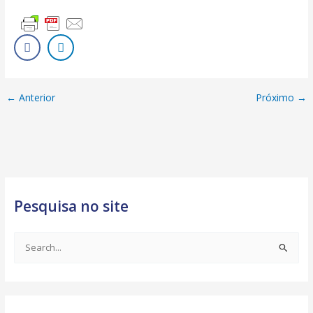
←
Anterior
Próximo
→
Pesquisa no site
S
e
a
r