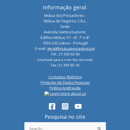
Informação geral:
Mútua dos Pescadores –
Mútua de Seguros, C.R.L.
Sede:
Avenida Santos Dumont,
Edifício Mútua, 57 – 6º, 7º e 8º
1050-202 Lisboa – Portugal
E-mail:
geral@mutuapescadores.pt
Tel.: 21 393 63 00
(Chamada para a rede fixa nacional)
Fax: 21 393 63 10
Contactos (Balcões)
Proteção de Dados Pessoais
Política Antifraude
Learn more about us
Pesquisa no site
Search