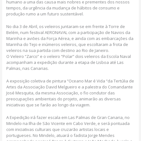
humano a uma das causa mais nobres e prementes dos nossos
tempos, da urgência da mudança de hábitos de consumo e
produção rumo a um futuro sustentável.
No dia 3 de Abril, os veleiros juntaram-se em frente à Torre de
Belém, num festival AERONAVAL com a participação de Navios da
Marinha e aviões da Força Aérea, e ainda com as embarcações da
Marinha do Tejo e inúmeros veleiros, que escoltaram a frota de
veleiros na sua partida com destino ao Rio de Janeiro.
O Veleiro “Zarco” e o veleiro “Polar” dois veleiros da Escola Naval
acompanham a expedição durante a etapa de Lisboa até Las
Palmas, nas Canarias.
A exposição coletiva de pintura “Oceano Mar é Vida “da Tertúlia de
Artes da Associação David Melgueiro e a palestra do Comandante
José Mesquita, da mesma Associação, o fio condutor das
preocupações ambientais do projeto, animarão as diversas
iniciativas que se farão ao longo da viagem.
A Expedição irá fazer escala em Las Palmas de Gran Canaria, no
Mindelo na Ilha de São Vicente em Cabo Verde, e será pontuada
com iniciativas culturais que cruzarão artistas locais e
portugueses. No Mindelo, atuará o fadista Jorge Mendes