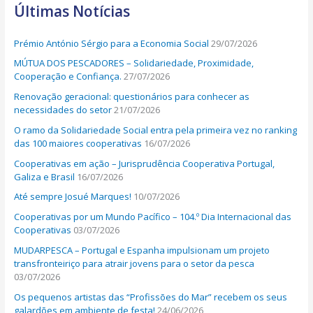
Últimas Notícias
c
h
Prémio António Sérgio para a Economia Social
29/07/2026
f
MÚTUA DOS PESCADORES – Solidariedade, Proximidade,
o
Cooperação e Confiança.
27/07/2026
r
Renovação geracional: questionários para conhecer as
:
necessidades do setor
21/07/2026
O ramo da Solidariedade Social entra pela primeira vez no ranking
das 100 maiores cooperativas
16/07/2026
Cooperativas em ação – Jurisprudência Cooperativa Portugal,
Galiza e Brasil
16/07/2026
Até sempre Josué Marques!
10/07/2026
Cooperativas por um Mundo Pacífico – 104.º Dia Internacional das
Cooperativas
03/07/2026
MUDARPESCA – Portugal e Espanha impulsionam um projeto
transfronteiriço para atrair jovens para o setor da pesca
03/07/2026
Os pequenos artistas das “Profissões do Mar” recebem os seus
galardões em ambiente de festa!
24/06/2026