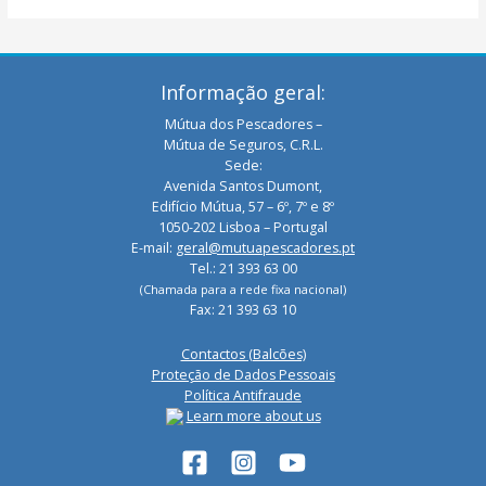
Informação geral:
Mútua dos Pescadores –
Mútua de Seguros, C.R.L.
Sede:
Avenida Santos Dumont,
Edifício Mútua, 57 – 6º, 7º e 8º
1050-202 Lisboa – Portugal
E-mail:
geral@mutuapescadores.pt
Tel.: 21 393 63 00
(Chamada para a rede fixa nacional)
Fax: 21 393 63 10
Contactos (Balcões)
Proteção de Dados Pessoais
Política Antifraude
Learn more about us