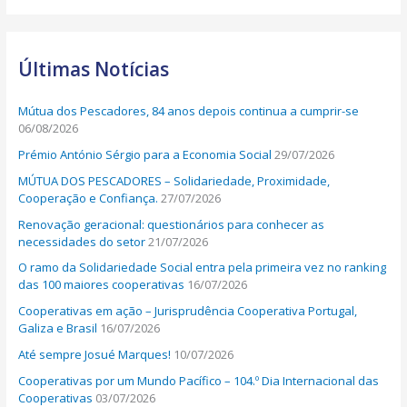
a
r
Últimas Notícias
c
h
Mútua dos Pescadores, 84 anos depois continua a cumprir-se
f
06/08/2026
o
Prémio António Sérgio para a Economia Social
29/07/2026
r
MÚTUA DOS PESCADORES – Solidariedade, Proximidade,
:
Cooperação e Confiança.
27/07/2026
Renovação geracional: questionários para conhecer as
necessidades do setor
21/07/2026
O ramo da Solidariedade Social entra pela primeira vez no ranking
das 100 maiores cooperativas
16/07/2026
Cooperativas em ação – Jurisprudência Cooperativa Portugal,
Galiza e Brasil
16/07/2026
Até sempre Josué Marques!
10/07/2026
Cooperativas por um Mundo Pacífico – 104.º Dia Internacional das
Cooperativas
03/07/2026